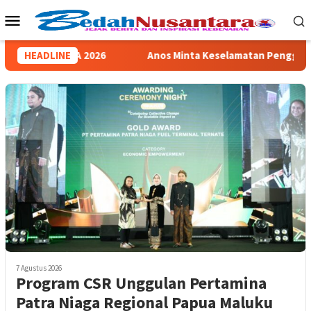
Loncat
Menu
ke
Mobile
konten
gaan ISRA 2026
HEADLINE
Anos Minta Keselamatan Pengguna Jalan Ja
7 Agustus 2026
Program CSR Unggulan Pertamina
Patra Niaga Regional Papua Maluku