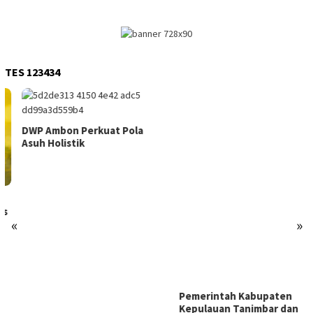
TES 123434
DWP Ambon Perkuat Pola
Pemerintah Kabupaten
Asuh Holistik
Kepulauan Tanimbar dan
Pertamina Patra Niaga
Berkomitmen Jaga Keandalan
Suplai BBM di Saumlaki
«
»