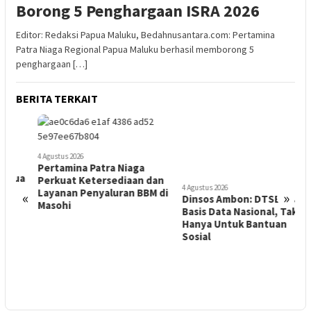
Borong 5 Penghargaan ISRA 2026
Editor: Redaksi Papua Maluku, Bedahnusantara.com: Pertamina
Patra Niaga Regional Papua Maluku berhasil memborong 5
penghargaan […]
BERITA TERKAIT
4 Agustus 2026
Dinsos Ambon: DTSEN Jadi
4 Agustus 2026
Basis Data Nasional, Tak
Pertamina Patra Niaga
a
Hanya Untuk Bantuan
Perkuat Ketersediaan dan
Sosial
Layanan Penyaluran BBM di
«
»
Masohi
3
1
A