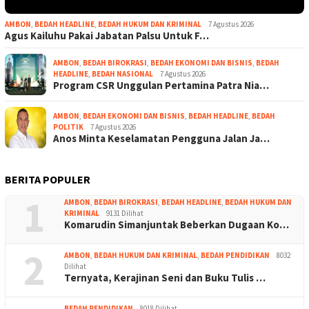
AMBON
,
BEDAH HEADLINE
,
BEDAH HUKUM DAN KRIMINAL
7 Agustus 2026
Agus Kailuhu Pakai Jabatan Palsu Untuk F…
AMBON
,
BEDAH BIROKRASI
,
BEDAH EKONOMI DAN BISNIS
,
BEDAH
HEADLINE
,
BEDAH NASIONAL
7 Agustus 2026
Program CSR Unggulan Pertamina Patra Nia…
AMBON
,
BEDAH EKONOMI DAN BISNIS
,
BEDAH HEADLINE
,
BEDAH
POLITIK
7 Agustus 2026
Anos Minta Keselamatan Pengguna Jalan Ja…
BERITA POPULER
1
AMBON
,
BEDAH BIROKRASI
,
BEDAH HEADLINE
,
BEDAH HUKUM DAN
KRIMINAL
9131 Dilihat
Komarudin Simanjuntak Beberkan Dugaan Ko…
2
AMBON
,
BEDAH HUKUM DAN KRIMINAL
,
BEDAH PENDIDIKAN
8032
Dilihat
Ternyata, Kerajinan Seni dan Buku Tulis …
BEDAH PENDIDIKAN
8018 Dilihat