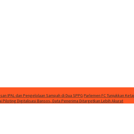
an IPAL dan Pengelolaan Sampah di Dua SPPG
Parlemen FC Tunjukkan Keta
ai Piloting Digitalisasi Bansos, Data Penerima Ditargetkan Lebih Akurat