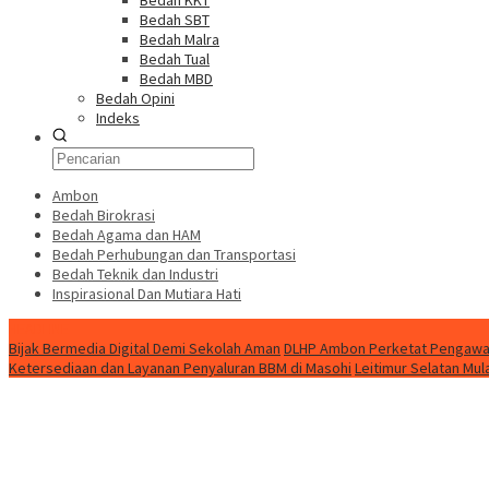
Bedah KKT
Bedah SBT
Bedah Malra
Bedah Tual
Bedah MBD
Bedah Opini
Indeks
Ambon
Bedah Birokrasi
Bedah Agama dan HAM
Bedah Perhubungan dan Transportasi
Bedah Teknik dan Industri
Inspirasional Dan Mutiara Hati
HEADLINE
Bijak Bermedia Digital Demi Sekolah Aman
DLHP Ambon Perketat Pengawas
Ketersediaan dan Layanan Penyaluran BBM di Masohi
Leitimur Selatan Mul