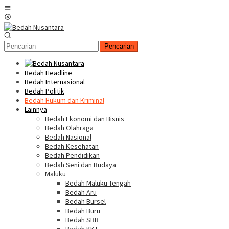
Loncat
Menu
ke
Mobile
konten
Pencarian
Bedah Headline
Bedah Internasional
Bedah Politik
Bedah Hukum dan Kriminal
Lainnya
Bedah Ekonomi dan Bisnis
Bedah Olahraga
Bedah Nasional
Bedah Kesehatan
Bedah Pendidikan
Bedah Seni dan Budaya
Maluku
Bedah Maluku Tengah
Bedah Aru
Bedah Bursel
Bedah Buru
Bedah SBB