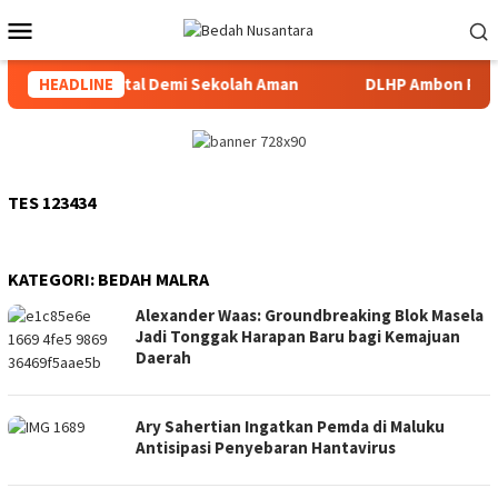
Loncat
Menu
ke
Mobile
konten
k Bermedia Digital Demi Sekolah Aman
HEADLINE
DLHP Ambon Perket
TES 123434
KATEGORI:
BEDAH MALRA
Alexander Waas: Groundbreaking Blok Masela
Jadi Tonggak Harapan Baru bagi Kemajuan
Daerah
Ary Sahertian Ingatkan Pemda di Maluku
Antisipasi Penyebaran Hantavirus