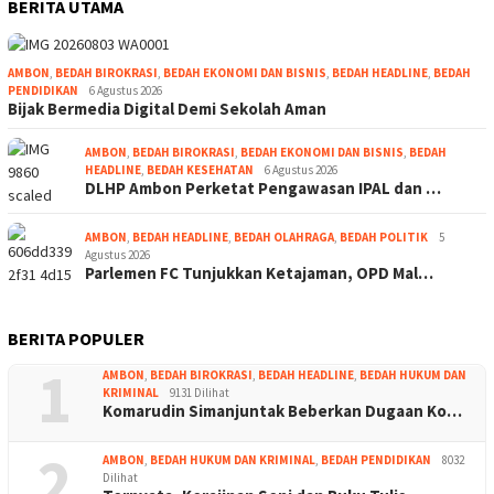
BERITA UTAMA
AMBON
,
BEDAH BIROKRASI
,
BEDAH EKONOMI DAN BISNIS
,
BEDAH HEADLINE
,
BEDAH
PENDIDIKAN
6 Agustus 2026
Bijak Bermedia Digital Demi Sekolah Aman
AMBON
,
BEDAH BIROKRASI
,
BEDAH EKONOMI DAN BISNIS
,
BEDAH
HEADLINE
,
BEDAH KESEHATAN
6 Agustus 2026
DLHP Ambon Perketat Pengawasan IPAL dan …
AMBON
,
BEDAH HEADLINE
,
BEDAH OLAHRAGA
,
BEDAH POLITIK
5
Agustus 2026
Parlemen FC Tunjukkan Ketajaman, OPD Mal…
BERITA POPULER
1
AMBON
,
BEDAH BIROKRASI
,
BEDAH HEADLINE
,
BEDAH HUKUM DAN
KRIMINAL
9131 Dilihat
Komarudin Simanjuntak Beberkan Dugaan Ko…
2
AMBON
,
BEDAH HUKUM DAN KRIMINAL
,
BEDAH PENDIDIKAN
8032
Dilihat