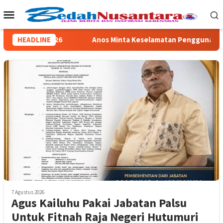
Loncat
Menu
ke
Mobile
konten
an ISRA 2026
HEADLINE
Anos Minta Keselamatan Pengguna Jalan Jadi
7 Agustus 2026
Agus Kailuhu Pakai Jabatan Palsu
Untuk Fitnah Raja Negeri Hutumuri