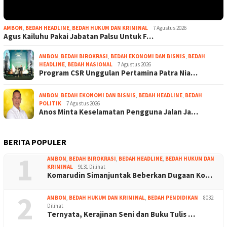
AMBON
,
BEDAH HEADLINE
,
BEDAH HUKUM DAN KRIMINAL
7 Agustus 2026
Agus Kailuhu Pakai Jabatan Palsu Untuk F…
AMBON
,
BEDAH BIROKRASI
,
BEDAH EKONOMI DAN BISNIS
,
BEDAH
HEADLINE
,
BEDAH NASIONAL
7 Agustus 2026
Program CSR Unggulan Pertamina Patra Nia…
AMBON
,
BEDAH EKONOMI DAN BISNIS
,
BEDAH HEADLINE
,
BEDAH
POLITIK
7 Agustus 2026
Anos Minta Keselamatan Pengguna Jalan Ja…
BERITA POPULER
1
AMBON
,
BEDAH BIROKRASI
,
BEDAH HEADLINE
,
BEDAH HUKUM DAN
KRIMINAL
9131 Dilihat
Komarudin Simanjuntak Beberkan Dugaan Ko…
2
AMBON
,
BEDAH HUKUM DAN KRIMINAL
,
BEDAH PENDIDIKAN
8032
Dilihat
Ternyata, Kerajinan Seni dan Buku Tulis …