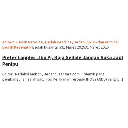
Ambon
,
Bedah Birokrasi
,
Bedah Headline
,
Bedah Hukum dan Kriminal
,
Bedah Kesehatan
Bedah Nusantara
31 Maret 2026
31 Maret 2026
Pieter Loppies : Ibu Pj. Raja Seilale Jangan Suka Jadi
Penipu
Editor : Redaksi Ambon, Bedahnusantara.com: Polemik pada
pembangunan salah satu Pos Pelayanan Terpadu (POSYANDU) yang […]