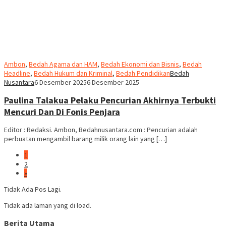
Ambon
,
Bedah Agama dan HAM
,
Bedah Ekonomi dan Bisnis
,
Bedah
Headline
,
Bedah Hukum dan Kriminal
,
Bedah Pendidikan
Bedah
Nusantara
6 Desember 2025
6 Desember 2025
Paulina Talakua Pelaku Pencurian Akhirnya Terbukti
Mencuri Dan Di Fonis Penjara
Editor : Redaksi. Ambon, Bedahnusantara.com : Pencurian adalah
perbuatan mengambil barang milik orang lain yang […]
1
2
»
Tidak Ada Pos Lagi.
Tidak ada laman yang di load.
Berita Utama