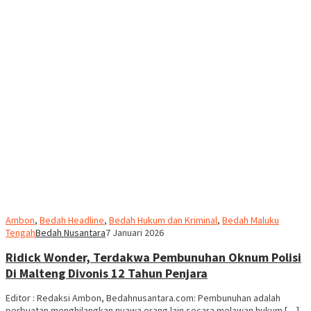
Ambon
,
Bedah Headline
,
Bedah Hukum dan Kriminal
,
Bedah Maluku
Tengah
Bedah Nusantara
7 Januari 2026
Ridick Wonder, Terdakwa Pembunuhan Oknum Polisi
Di Malteng Divonis 12 Tahun Penjara
Editor : Redaksi Ambon, Bedahnusantara.com: Pembunuhan adalah
perbuatan menghilangkan nyawa orang lain secara melawan hukum […]