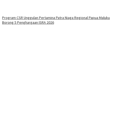
Program CSR Unggulan Pertamina Patra Niaga Regional Papua Maluku
Borong 5 Penghargaan ISRA 2026