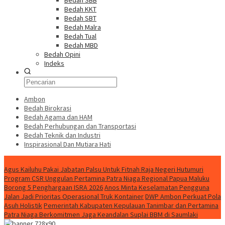
Bedah SBB
Bedah KKT
Bedah SBT
Bedah Malra
Bedah Tual
Bedah MBD
Bedah Opini
Indeks
Ambon
Bedah Birokrasi
Bedah Agama dan HAM
Bedah Perhubungan dan Transportasi
Bedah Teknik dan Industri
Inspirasional Dan Mutiara Hati
HEADLINE
Agus Kailuhu Pakai Jabatan Palsu Untuk Fitnah Raja Negeri Hutumuri
Program CSR Unggulan Pertamina Patra Niaga Regional Papua Maluku
Borong 5 Penghargaan ISRA 2026
Anos Minta Keselamatan Pengguna
Jalan Jadi Prioritas Operasional Truk Kontainer
DWP Ambon Perkuat Pola
Asuh Holistik
Pemerintah Kabupaten Kepulauan Tanimbar dan Pertamina
Patra Niaga Berkomitmen Jaga Keandalan Suplai BBM di Saumlaki