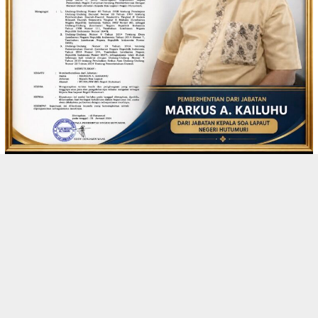
AMBON
,
BEDAH HEADLINE
,
BEDAH HUKUM DAN KRIMINAL
7 Agustus 2026
Agus Kailuhu Pakai Jabatan Palsu Untuk F…
AMBON
,
BEDAH BIROKRASI
,
BEDAH EKONOMI DAN BISNIS
,
BEDAH
HEADLINE
,
BEDAH NASIONAL
7 Agustus 2026
Program CSR Unggulan Pertamina Patra Nia…
AMBON
,
BEDAH EKONOMI DAN BISNIS
,
BEDAH HEADLINE
,
BEDAH
POLITIK
7 Agustus 2026
Anos Minta Keselamatan Pengguna Jalan Ja…