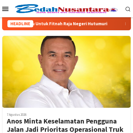
Loncat
Menu
ke
Mobile
konten
tan Palsu Untuk Fitnah Raja Negeri Hutumuri
HEADLINE
Program CSR
7 Agustus 2026
Anos Minta Keselamatan Pengguna
Jalan Jadi Prioritas Operasional Truk