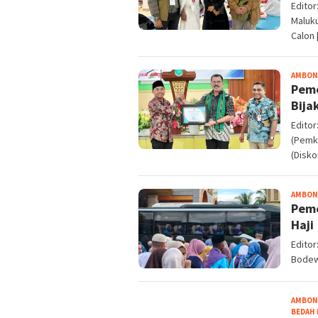
Edito
Maluk
Calon 
AMBON
Peme
Bija
Edito
(Pemko
(Disko
AMBON
Peme
Haji
Edito
Bodew
AMBON
BEDAH 