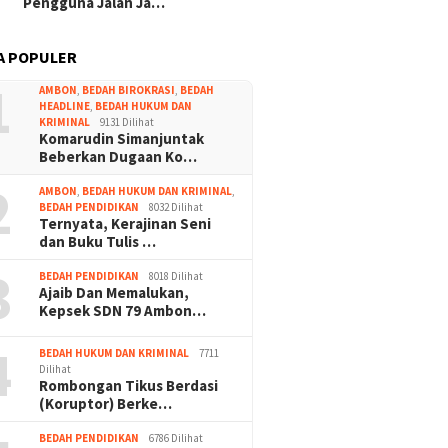
Pengguna Jalan Ja…
A POPULER
1
AMBON
,
BEDAH BIROKRASI
,
BEDAH
HEADLINE
,
BEDAH HUKUM DAN
KRIMINAL
9131 Dilihat
Komarudin Simanjuntak
Beberkan Dugaan Ko…
2
AMBON
,
BEDAH HUKUM DAN KRIMINAL
,
BEDAH PENDIDIKAN
8032 Dilihat
Ternyata, Kerajinan Seni
dan Buku Tulis …
3
BEDAH PENDIDIKAN
8018 Dilihat
Ajaib Dan Memalukan,
Kepsek SDN 79 Ambon…
4
BEDAH HUKUM DAN KRIMINAL
7711
Dilihat
Rombongan Tikus Berdasi
(Koruptor) Berke…
BEDAH PENDIDIKAN
6786 Dilihat