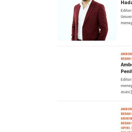
Hada
Edito
Univer
meneg
AMBON
BEDAH
Ambo
Peni
Edito
meneg
asasi 
AMBON
BEDAH
KRIMI
BEDAH
OPINI
,