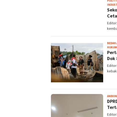
POLITI
INDUS
Seko
Ceta
Edito
kembal
BEDAH 
HUKUM 
Pert
Dok 
Edito
kebak
AMBON
DPRD
Tert
Edito