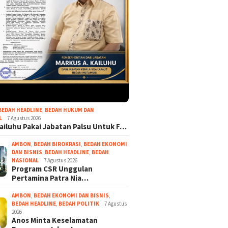
DWP Amb
Anos Minta Keselamatan
am CSR Unggulan
Asuh Hol
Pengguna Jalan Jadi
ina Patra Niaga
Prioritas Operasional Truk
al Papua Maluku
Kontainer
g 5 Penghargaan ISRA
BEDAH HEADLINE
,
BEDAH HUKUM DAN
L
7 Agustus 2026
ailuhu Pakai Jabatan Palsu Untuk F…
AMBON
,
BEDAH BIROKRASI
,
BEDAH EKONOMI
DAN BISNIS
,
BEDAH HEADLINE
,
BEDAH
NASIONAL
7 Agustus 2026
Program CSR Unggulan
Pertamina Patra Nia…
AMBON
,
BEDAH EKONOMI DAN BISNIS
,
BEDAH HEADLINE
,
BEDAH POLITIK
7 Agustus
2026
Anos Minta Keselamatan