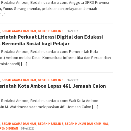
r: Redaksi Ambon, Bedahnusantara.com: Anggota DPRD Provinsi
u, Yunus Serang menilai, pelaksanaan pelayanan Jemaah
[…]
Grace
,
BEDAH AGAMA DAN HAM
,
BEDAH HEADLINE
7 Mei 2026
rintah Perkuat Literasi Digital dan Edukasi
Pello
k Bermedia Sosial bagi Pelajar
r: Redaksi Ambon, Bedahnusantara.com: Pemerintah Kota
t) Ambon melalui Dinas Komunikasi Informatika dan Persandian
minfosandi) […]
Grace
,
BEDAH AGAMA DAN HAM
,
BEDAH HEADLINE
7 Mei 2026
rintah Kota Ambon Lepas 461 Jemaah Calon
Pello
r: Redaksi Ambon, Bedahnusantara.com: Wali Kota Ambon
in M. Wattimena saat melepaskan 461 Jemaah Calon […]
,
BEDAH AGAMA DAN HAM
,
BEDAH HEADLINE
,
BEDAH HUKUM DAN KRIMINAL
,
Grace
PENDIDIKAN
6 Mei 2026