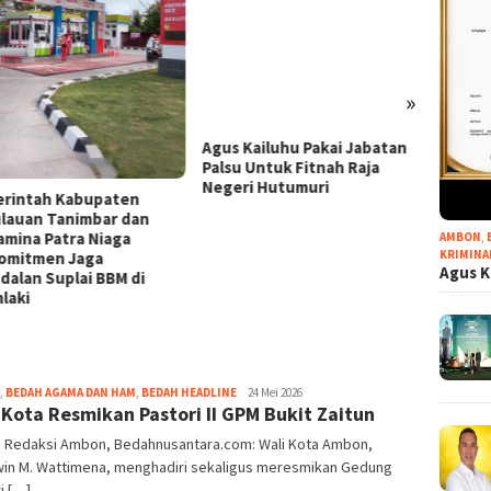
Progr
Pertam
Region
»
Boron
2026
Agus Kailuhu Pakai Jabatan
Palsu Untuk Fitnah Raja
Negeri Hutumuri
rintah Kabupaten
lauan Tanimbar dan
amina Patra Niaga
AMBON
,
KRIMINA
omitmen Jaga
Agus K
dalan Suplai BBM di
laki
Grace
,
BEDAH AGAMA DAN HAM
,
BEDAH HEADLINE
24 Mei 2026
 Kota Resmikan Pastori II GPM Bukit Zaitun
Pello
r: Redaksi Ambon, Bedahnusantara.com: Wali Kota Ambon,
in M. Wattimena, menghadiri sekaligus meresmikan Gedung
i […]