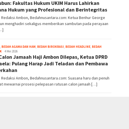
bun: Fakultas Hukum UKIM Harus Lahirkan
Pello
ana Hukum yang Profesional dan Berintegritas
r: Redaksi Ambon, Bedahnusantara.com: Ketua Benhur George
un menghadiri sekaligus memberikan sambutan pada perayaan
…]
,
BEDAH AGAMA DAN HAM
,
BEDAH BIROKRASI
,
BEDAH HEADLINE
,
BEDAH
Grace
K
4 Mei 2026
Calon Jamaah Haji Ambon Dilepas, Ketua DPRD
Pello
ela: Pulang Harap Jadi Teladan dan Pembawa
erkahan
r: Redaksi Ambon, Bedahnusantara.com: Suasana haru dan penuh
at mewarnai prosesi pelepasan ratusan calon jamaah […]
Grace
,
BEDAH AGAMA DAN HAM
,
BEDAH HEADLINE
4 Mei 2026
 Kota Ambon Tekankan Kebersamaan dan
Pello
hlasan bagi Jemaah Haji
 l: Redaksi Ambon, Bedahnusantara.com: Sebanyak 461 calon
 haji Kota Ambon resmi dilepas menuju […]