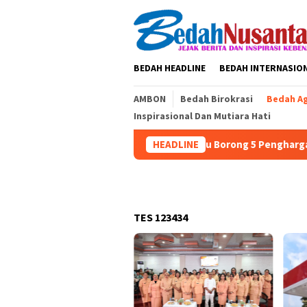
Loncat
ke
konten
BEDAH HEADLINE
BEDAH INTERNASIO
AMBON
Bedah Birokrasi
Bedah A
Inspirasional Dan Mutiara Hati
iaga Regional Papua Maluku Borong 5 Penghargaan ISRA 2026
HEADLINE
TES 123434