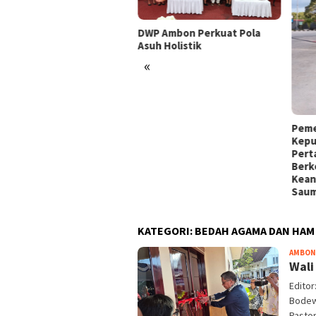
s Minta Keselamatan
DWP Ambon Perkuat Pola
gguna Jalan Jadi
Asuh Holistik
oritas Operasional Truk
«
tainer
Peme
Kepu
Pert
Berk
Kean
Saum
KATEGORI:
BEDAH AGAMA DAN HAM
AMBON
Wali
Edito
Bodew
Pastor