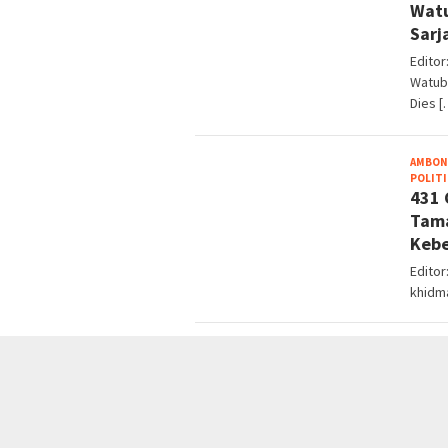
Watu
Sarj
Edito
Watub
Dies [
AMBON
POLITI
431 
Tama
Keb
Edito
khidm
AMBON
Wali
Keik
Editor
jemaah