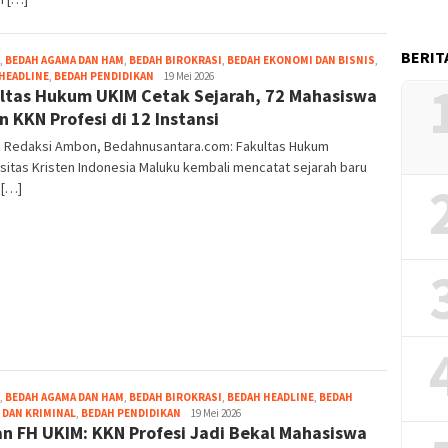
BERIT
,
BEDAH AGAMA DAN HAM
,
BEDAH BIROKRASI
,
BEDAH EKONOMI DAN BISNIS
,
Grace
HEADLINE
,
BEDAH PENDIDIKAN
19 Mei 2026
ltas Hukum UKIM Cetak Sejarah, 72 Mahasiswa
Pello
n KKN Profesi di 12 Instansi
r: Redaksi Ambon, Bedahnusantara.com: Fakultas Hukum
sitas Kristen Indonesia Maluku kembali mencatat sejarah baru
 […]
,
BEDAH AGAMA DAN HAM
,
BEDAH BIROKRASI
,
BEDAH HEADLINE
,
BEDAH
Grace
DAN KRIMINAL
,
BEDAH PENDIDIKAN
19 Mei 2026
n FH UKIM: KKN Profesi Jadi Bekal Mahasiswa
Pello