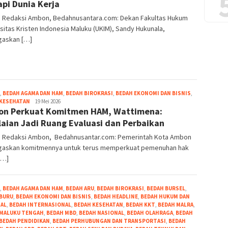
pi Dunia Kerja
r: Redaksi Ambon, Bedahnusantara.com: Dekan Fakultas Hukum
sitas Kristen Indonesia Maluku (UKIM), Sandy Hukunala,
askan […]
,
BEDAH AGAMA DAN HAM
,
BEDAH BIROKRASI
,
BEDAH EKONOMI DAN BISNIS
,
Grace
 KESEHATAN
19 Mei 2026
n Perkuat Komitmen HAM, Wattimena:
Pello
laian Jadi Ruang Evaluasi dan Perbaikan
r: Redaksi Ambon, Bedahnusantar.com: Pemerintah Kota Ambon
askan komitmennya untuk terus memperkuat pemenuhan hak
[…]
,
BEDAH AGAMA DAN HAM
,
BEDAH ARU
,
BEDAH BIROKRASI
,
BEDAH BURSEL
,
 BURU
,
BEDAH EKONOMI DAN BISNIS
,
BEDAH HEADLINE
,
BEDAH HUKUM DAN
NAL
,
BEDAH INTERNASIONAL
,
BEDAH KESEHATAN
,
BEDAH KKT
,
BEDAH MALRA
,
 MALUKU TENGAH
,
BEDAH MBD
,
BEDAH NASIONAL
,
BEDAH OLAHRAGA
,
BEDAH
BEDAH PENDIDIKAN
,
BEDAH PERHUBUNGAN DAN TRANSPORTASI
,
BEDAH