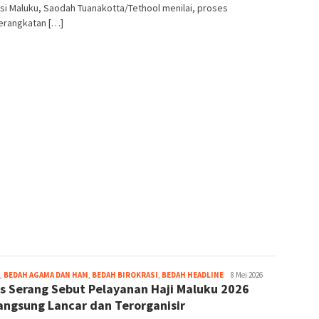
si Maluku, Saodah Tuanakotta/Tethool menilai, proses
rangkatan […]
Grace
,
BEDAH AGAMA DAN HAM
,
BEDAH BIROKRASI
,
BEDAH HEADLINE
8 Mei 2026
s Serang Sebut Pelayanan Haji Maluku 2026
Pello
angsung Lancar dan Terorganisir