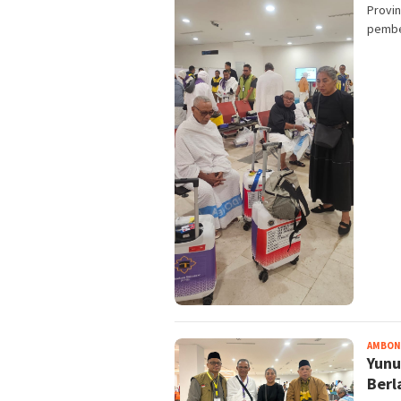
Provin
pembe
AMBON
Yunu
Berl