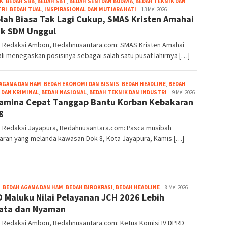
K
,
BEDAH SBB
,
BEDAH SBT
,
BEDAH SENI DAN BUDAYA
,
BEDAH TEKNIK DAN
Grace
TRI
,
BEDAH TUAL
,
INSPIRASIONAL DAN MUTIARA HATI
13 Mei 2026
lah Biasa Tak Lagi Cukup, SMAS Kristen Amahai
Pello
k SDM Unggul
r: Redaksi Ambon, Bedahnusantara.com: SMAS Kristen Amahai
i menegaskan posisinya sebagai salah satu pusat lahirnya […]
AGAMA DAN HAM
,
BEDAH EKONOMI DAN BISNIS
,
BEDAH HEADLINE
,
BEDAH
Grace
DAN KRIMINAL
,
BEDAH NASIONAL
,
BEDAH TEKNIK DAN INDUSTRI
9 Mei 2026
amina Cepat Tanggap Bantu Korban Kebakaran
Pello
8
r: Redaksi Jayapura, Bedahnusantara.com: Pasca musibah
aran yang melanda kawasan Dok 8, Kota Jayapura, Kamis […]
Grace
,
BEDAH AGAMA DAN HAM
,
BEDAH BIROKRASI
,
BEDAH HEADLINE
8 Mei 2026
 Maluku Nilai Pelayanan JCH 2026 Lebih
Pello
ata dan Nyaman
r: Redaksi Ambon, Bedahnusantara.com: Ketua Komisi IV DPRD