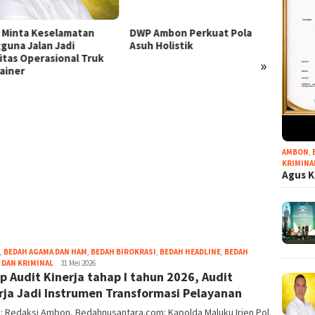
 Minta Keselamatan
DWP Ambon Perkuat Pola
guna Jalan Jadi
Asuh Holistik
ritas Operasional Truk
»
ainer
Pemer
Kepul
Pertam
AMBON
,
KRIMINA
Berko
Agus K
Keanda
Sauml
,
BEDAH AGAMA DAN HAM
,
BEDAH BIROKRASI
,
BEDAH HEADLINE
,
BEDAH
Grace
DAN KRIMINAL
31 Mei 2026
p Audit Kinerja tahap I tahun 2026, Audit
Pello
rja Jadi Instrumen Transformasi Pelayanan
 : Redaksi Ambon, Bedahnusantara.com: Kapolda Maluku Irjen Pol.