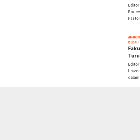
Edito
Bodew
Pastor
AMBON
BEDAH 
Faku
Turu
Edito
Univer
dalam