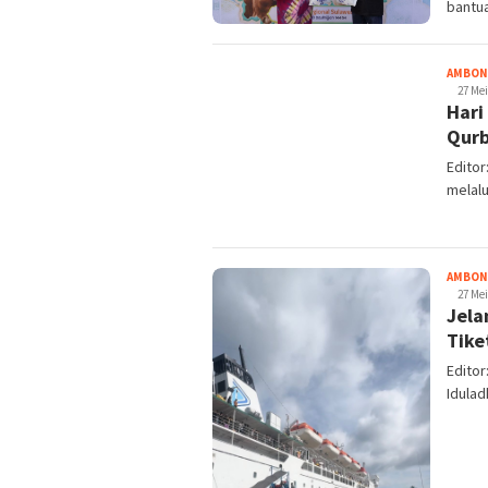
bantu
AMBON
27 Mei
Hari
Qurb
Editor
melalu
AMBON
27 Mei
Jela
Tike
Editor
Idulad