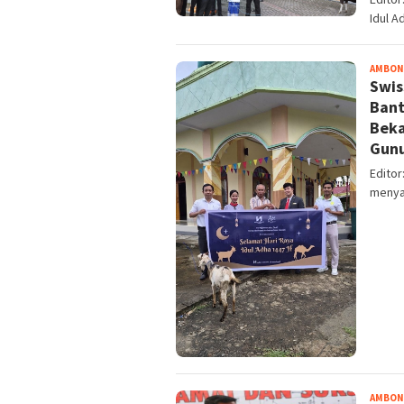
Idul A
AMBON
Swis
Bant
Beka
Gunu
Edito
menya
AMBON