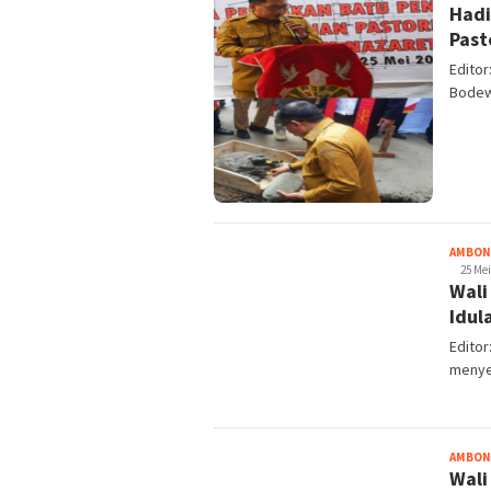
Hadi
Past
Edito
Bodewi
AMBON
25 Mei
Wali
Idul
Edito
menye
AMBON
Wali