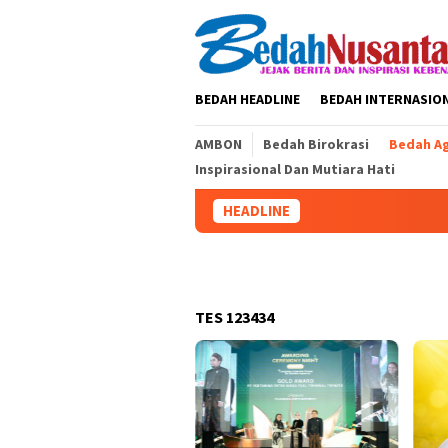
Loncat
ke
konten
BEDAH HEADLINE
BEDAH INTERNASIO
AMBON
Bedah Birokrasi
Bedah A
Inspirasional Dan Mutiara Hati
HEADLINE
Agus Kailuhu 
TES 123434