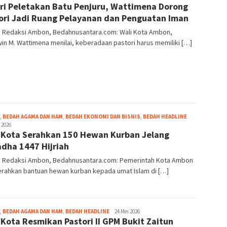
ri Peletakan Batu Penjuru, Wattimena Dorong
Pello
ori Jadi Ruang Pelayanan dan Penguatan Iman
r: Redaksi Ambon, Bedahnusantara.com: Wali Kota Ambon,
n M. Wattimena menilai, keberadaan pastori harus memiliki […]
Grace
,
BEDAH AGAMA DAN HAM
,
BEDAH EKONOMI DAN BISNIS
,
BEDAH HEADLINE
Pello
 2026
 Kota Serahkan 150 Hewan Kurban Jelang
adha 1447 Hijriah
r: Redaksi Ambon, Bedahnusantara.com: Pemerintah Kota Ambon
rahkan bantuan hewan kurban kepada umat Islam di […]
Grace
,
BEDAH AGAMA DAN HAM
,
BEDAH HEADLINE
24 Mei 2026
 Kota Resmikan Pastori II GPM Bukit Zaitun
Pello