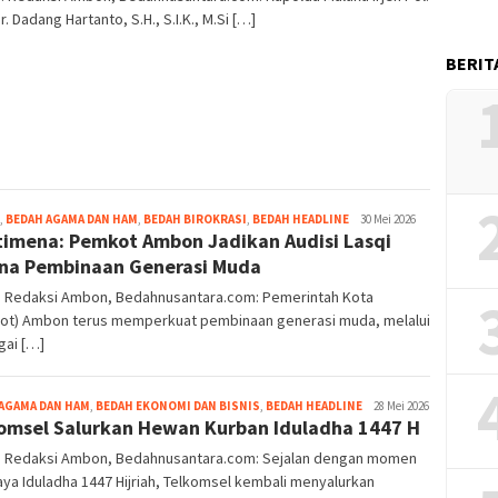
Dr. Dadang Hartanto, S.H., S.I.K., M.Si […]
BERIT
Grace
,
BEDAH AGAMA DAN HAM
,
BEDAH BIROKRASI
,
BEDAH HEADLINE
30 Mei 2026
imena: Pemkot Ambon Jadikan Audisi Lasqi
Pello
na Pembinaan Generasi Muda
r: Redaksi Ambon, Bedahnusantara.com: Pemerintah Kota
ot) Ambon terus memperkuat pembinaan generasi muda, melalui
gai […]
Grace
AGAMA DAN HAM
,
BEDAH EKONOMI DAN BISNIS
,
BEDAH HEADLINE
28 Mei 2026
omsel Salurkan Hewan Kurban Iduladha 1447 H
Pello
r: Redaksi Ambon, Bedahnusantara.com: Sejalan dengan momen
aya Iduladha 1447 Hijriah, Telkomsel kembali menyalurkan