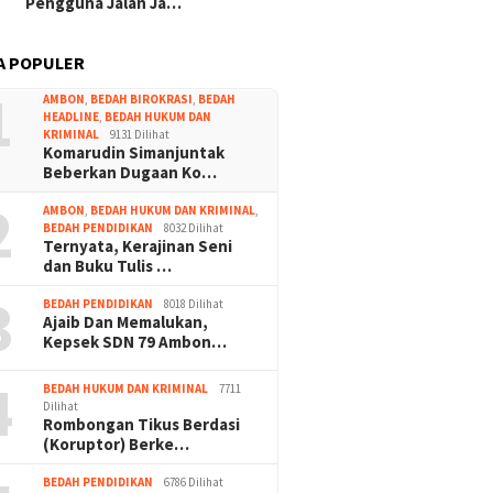
Pengguna Jalan Ja…
A POPULER
1
AMBON
,
BEDAH BIROKRASI
,
BEDAH
HEADLINE
,
BEDAH HUKUM DAN
KRIMINAL
9131 Dilihat
Komarudin Simanjuntak
Beberkan Dugaan Ko…
2
AMBON
,
BEDAH HUKUM DAN KRIMINAL
,
BEDAH PENDIDIKAN
8032 Dilihat
Ternyata, Kerajinan Seni
dan Buku Tulis …
3
BEDAH PENDIDIKAN
8018 Dilihat
Ajaib Dan Memalukan,
Kepsek SDN 79 Ambon…
4
BEDAH HUKUM DAN KRIMINAL
7711
Dilihat
Rombongan Tikus Berdasi
(Koruptor) Berke…
BEDAH PENDIDIKAN
6786 Dilihat