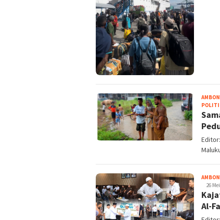
AMBON
POLITI
Sama
Pedu
Editor
Maluku
AMBON
26 Mei
Kaja
Al-F
Edito