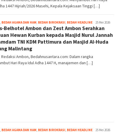
dha 1447 Hijriah/2026 Masehi, Kepala Kejaksaan Tinggi […]
Grace
,
BEDAH AGAMA DAN HAM
,
BEDAH BIROKRASI
,
BEDAH HEADLINE
25 Mei 2026
s-Belhotel Ambon dan Zest Ambon Serahkan
Pello
uan Hewan Kurban kepada Masjid Nurul Jannah
mdam TNI KDM Pattimura dan Masjid Al-Huda
ng Malintang
r: Redaksi Ambon, Bedahnusantara.com: Dalam rangka
mbut Hari Raya Idul Adha 1447 H, manajemen dan […]
Grace
,
BEDAH AGAMA DAN HAM
,
BEDAH BIROKRASI
,
BEDAH HEADLINE
25 Mei 2026