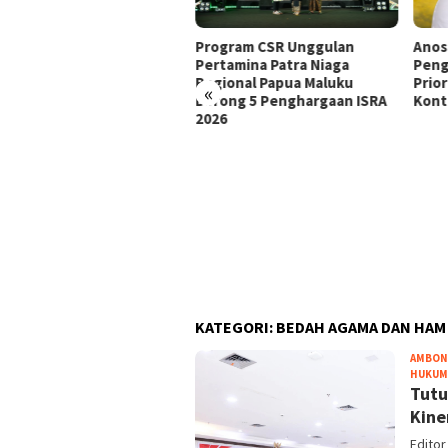
Anos
Program CSR Unggulan
Peng
Pertamina Patra Niaga
Prio
Regional Papua Maluku
«
Kont
Borong 5 Penghargaan ISRA
2026
s Kailuhu Pakai Jabatan
su Untuk Fitnah Raja
eri Hutumuri
KATEGORI:
BEDAH AGAMA DAN HAM
AMBON
HUKUM 
Tutu
Kine
Editor