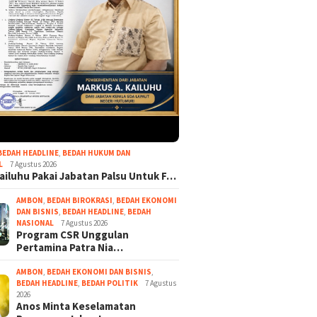
Program
Pertami
Regiona
Borong 
2026
Agus Kailuhu Pakai Jabatan
Palsu Untuk Fitnah Raja
Negeri Hutumuri
intah Kabupaten
auan Tanimbar dan
ina Patra Niaga
BEDAH HEADLINE
,
BEDAH HUKUM DAN
L
7 Agustus 2026
mitmen Jaga
ailuhu Pakai Jabatan Palsu Untuk F…
lan Suplai BBM di
aki
AMBON
,
BEDAH BIROKRASI
,
BEDAH EKONOMI
DAN BISNIS
,
BEDAH HEADLINE
,
BEDAH
NASIONAL
7 Agustus 2026
Program CSR Unggulan
Pertamina Patra Nia…
AMBON
,
BEDAH EKONOMI DAN BISNIS
,
BEDAH HEADLINE
,
BEDAH POLITIK
7 Agustus
2026
Anos Minta Keselamatan