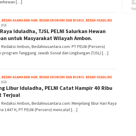
anhewan […]
Grace
,
BEDAH AGAMA DAN HAM
,
BEDAH EKONOMI DAN BISNIS
,
BEDAH HEADLINE
Pello
 2026
 Raya Iduladha, TJSL PELNI Salurkan Hewan
an untuk Masyarakat Wilayah Ambon.
: Redaksi Ambon, Bedahnusantara.com: PT PELNI (Persero)
i program Tanggung Jawab Sosial dan Lingkungan (TJSL) […]
Grace
,
BEDAH AGAMA DAN HAM
,
BEDAH EKONOMI DAN BISNIS
,
BEDAH HEADLINE
Pello
 2026
ng Libur Iduladha, PELNI Catat Hampir 40 Ribu
t Terjual
: Redaksi Ambon, Bedahnusantara.com: Menjelang libur Hari Raya
ha 1447 H, PT PELNI (Persero) mencatat […]