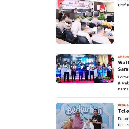
Prof. 
AMBON
Watt
Sara
Edito
(Pemk
berba
BEDAH 
Telk
Edito
Hari R