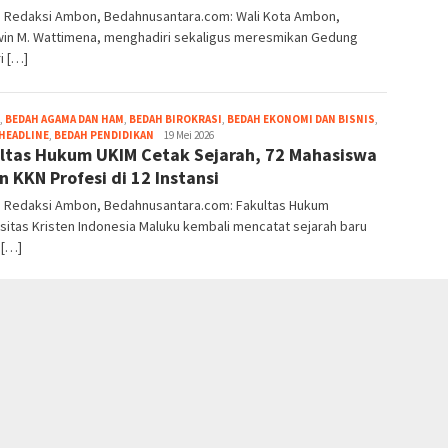
r: Redaksi Ambon, Bedahnusantara.com: Wali Kota Ambon,
in M. Wattimena, menghadiri sekaligus meresmikan Gedung
i […]
,
BEDAH AGAMA DAN HAM
,
BEDAH BIROKRASI
,
BEDAH EKONOMI DAN BISNIS
,
Grace
HEADLINE
,
BEDAH PENDIDIKAN
19 Mei 2026
ltas Hukum UKIM Cetak Sejarah, 72 Mahasiswa
Pello
n KKN Profesi di 12 Instansi
r: Redaksi Ambon, Bedahnusantara.com: Fakultas Hukum
sitas Kristen Indonesia Maluku kembali mencatat sejarah baru
 […]