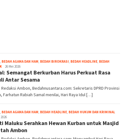
,
BEDAH AGAMA DAN HAM
,
BEDAH BIROKRASI
,
BEDAH HEADLINE
,
BEDAH
Grace
K
26 Mei 2026
l: Semangat Berkurban Harus Perkuat Rasa
Pello
li Antar Sesama
: Redaksi Ambon, Bedahnusantara.com: Sekretaris DPRD Provinsi
, Farhatun Rabiah Samal menilai, Hari Raya Idul […]
Grace
,
BEDAH AGAMA DAN HAM
,
BEDAH HEADLINE
,
BEDAH HUKUM DAN KRIMINAL
Pello
 2026
ti Maluku Serahkan Hewan Kurban untuk Masjid
atah Ambon
r: Redaksi Ambon, Bedahnusantara.com: Menyambut Hari Raya