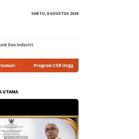
SABTU, 8 AGUSTUS 2026
nik Dan Industri
rogram CSR Unggulan Pertamina Patra Niaga Regional Papua Malu
A UTAMA