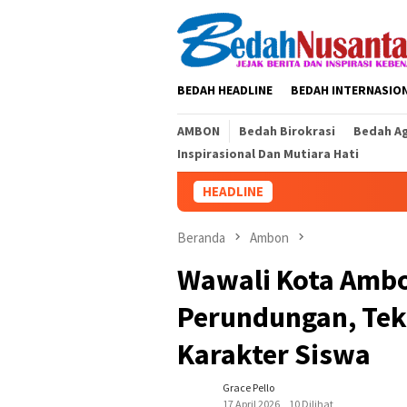
Loncat
ke
konten
BEDAH HEADLINE
BEDAH INTERNASIO
AMBON
Bedah Birokrasi
Bedah A
Inspirasional Dan Mutiara Hati
HEADLINE
Beranda
Ambon
Wawali Kota Ambo
Perundungan, Te
Karakter Siswa
Grace Pello
17 April 2026
10 Dilihat