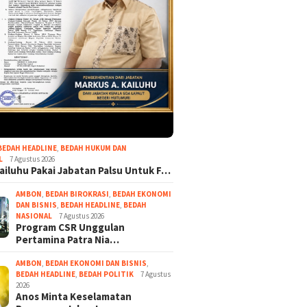
BEDAH HEADLINE
,
BEDAH HUKUM DAN
L
7 Agustus 2026
ailuhu Pakai Jabatan Palsu Untuk F…
AMBON
,
BEDAH BIROKRASI
,
BEDAH EKONOMI
DAN BISNIS
,
BEDAH HEADLINE
,
BEDAH
NASIONAL
7 Agustus 2026
Program CSR Unggulan
Pertamina Patra Nia…
AMBON
,
BEDAH EKONOMI DAN BISNIS
,
BEDAH HEADLINE
,
BEDAH POLITIK
7 Agustus
2026
Anos Minta Keselamatan