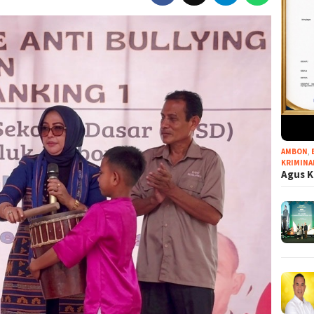
AMBON
,
KRIMINA
Agus K