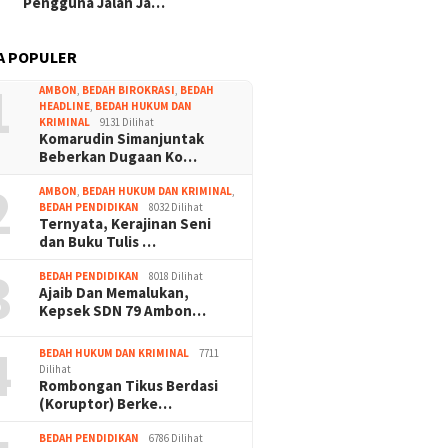
Pengguna Jalan Ja…
A POPULER
1
AMBON
,
BEDAH BIROKRASI
,
BEDAH
HEADLINE
,
BEDAH HUKUM DAN
KRIMINAL
9131 Dilihat
Komarudin Simanjuntak
Beberkan Dugaan Ko…
2
AMBON
,
BEDAH HUKUM DAN KRIMINAL
,
BEDAH PENDIDIKAN
8032 Dilihat
Ternyata, Kerajinan Seni
dan Buku Tulis …
3
BEDAH PENDIDIKAN
8018 Dilihat
Ajaib Dan Memalukan,
Kepsek SDN 79 Ambon…
4
BEDAH HUKUM DAN KRIMINAL
7711
Dilihat
Rombongan Tikus Berdasi
(Koruptor) Berke…
BEDAH PENDIDIKAN
6786 Dilihat