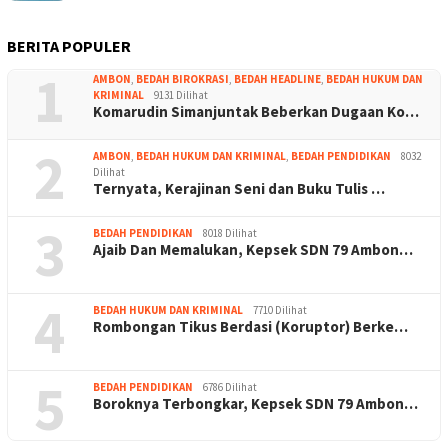
BERITA POPULER
1
AMBON
,
BEDAH BIROKRASI
,
BEDAH HEADLINE
,
BEDAH HUKUM DAN
KRIMINAL
9131 Dilihat
Komarudin Simanjuntak Beberkan Dugaan Ko…
2
AMBON
,
BEDAH HUKUM DAN KRIMINAL
,
BEDAH PENDIDIKAN
8032
Dilihat
Ternyata, Kerajinan Seni dan Buku Tulis …
3
BEDAH PENDIDIKAN
8018 Dilihat
Ajaib Dan Memalukan, Kepsek SDN 79 Ambon…
4
BEDAH HUKUM DAN KRIMINAL
7710 Dilihat
Rombongan Tikus Berdasi (Koruptor) Berke…
5
BEDAH PENDIDIKAN
6786 Dilihat
Boroknya Terbongkar, Kepsek SDN 79 Ambon…