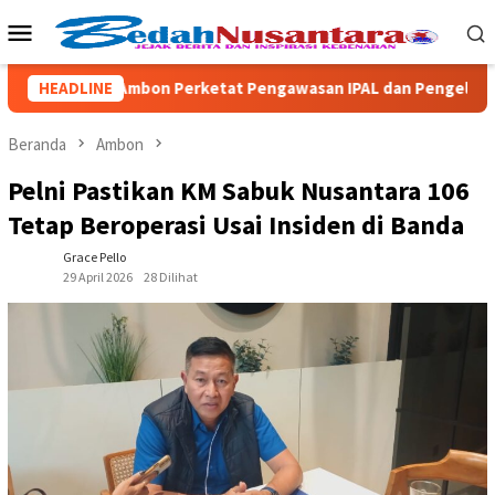
Loncat
Menu
ke
Mobile
konten
DLHP Ambon Perketat Pengawasan IPAL dan Pengelolaan Samp
HEADLINE
Beranda
Ambon
Pelni Pastikan KM Sabuk Nusantara 106
Tetap Beroperasi Usai Insiden di Banda
Grace Pello
29 April 2026
28 Dilihat