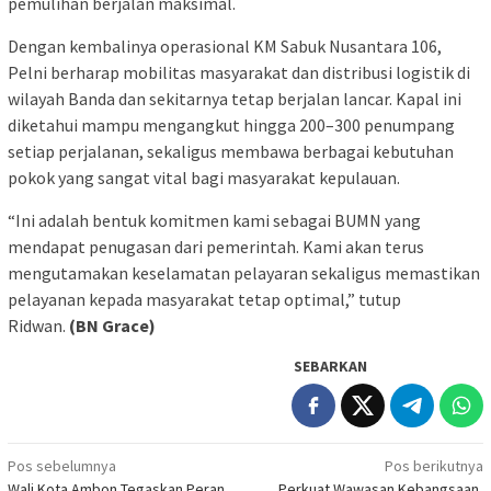
pemulihan berjalan maksimal.
Dengan kembalinya operasional KM Sabuk Nusantara 106,
Pelni berharap mobilitas masyarakat dan distribusi logistik di
wilayah Banda dan sekitarnya tetap berjalan lancar. Kapal ini
diketahui mampu mengangkut hingga 200–300 penumpang
setiap perjalanan, sekaligus membawa berbagai kebutuhan
pokok yang sangat vital bagi masyarakat kepulauan.
“Ini adalah bentuk komitmen kami sebagai BUMN yang
mendapat penugasan dari pemerintah. Kami akan terus
mengutamakan keselamatan pelayaran sekaligus memastikan
pelayanan kepada masyarakat tetap optimal,” tutup
Ridwan.
(BN Grace)
SEBARKAN
Navigasi
Pos sebelumnya
Pos berikutnya
Wali Kota Ambon Tegaskan Peran
Perkuat Wawasan Kebangsaan,