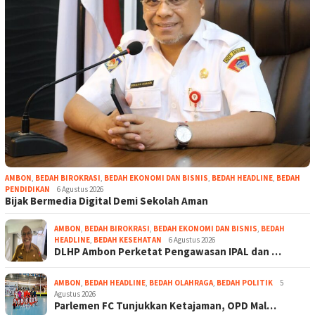
AMBON
,
BEDAH BIROKRASI
,
BEDAH EKONOMI DAN BISNIS
,
BEDAH HEADLINE
,
BEDAH
PENDIDIKAN
6 Agustus 2026
Bijak Bermedia Digital Demi Sekolah Aman
AMBON
,
BEDAH BIROKRASI
,
BEDAH EKONOMI DAN BISNIS
,
BEDAH
HEADLINE
,
BEDAH KESEHATAN
6 Agustus 2026
DLHP Ambon Perketat Pengawasan IPAL dan …
AMBON
,
BEDAH HEADLINE
,
BEDAH OLAHRAGA
,
BEDAH POLITIK
5
Agustus 2026
Parlemen FC Tunjukkan Ketajaman, OPD Mal…