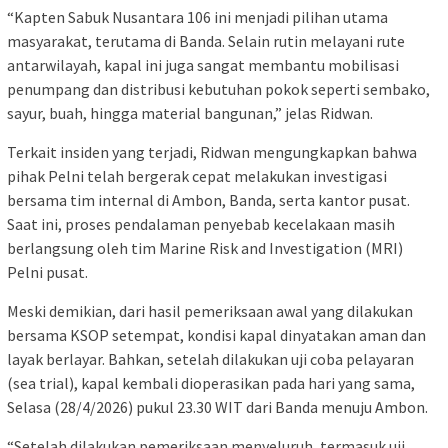
“Kapten Sabuk Nusantara 106 ini menjadi pilihan utama
masyarakat, terutama di Banda. Selain rutin melayani rute
antarwilayah, kapal ini juga sangat membantu mobilisasi
penumpang dan distribusi kebutuhan pokok seperti sembako,
sayur, buah, hingga material bangunan,” jelas Ridwan.
Terkait insiden yang terjadi, Ridwan mengungkapkan bahwa
pihak Pelni telah bergerak cepat melakukan investigasi
bersama tim internal di Ambon, Banda, serta kantor pusat.
Saat ini, proses pendalaman penyebab kecelakaan masih
berlangsung oleh tim Marine Risk and Investigation (MRI)
Pelni pusat.
Meski demikian, dari hasil pemeriksaan awal yang dilakukan
bersama KSOP setempat, kondisi kapal dinyatakan aman dan
layak berlayar. Bahkan, setelah dilakukan uji coba pelayaran
(sea trial), kapal kembali dioperasikan pada hari yang sama,
Selasa (28/4/2026) pukul 23.30 WIT dari Banda menuju Ambon.
“Setelah dilakukan pemeriksaan menyeluruh, termasuk uji