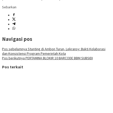
Sebarkan
Navigasi pos
Pos sebelumnya
Stunting di Ambon Turun, Lekransy: Bukti Kolaborasi
dan Konsistensi Program Pemerintah Kota
Pos berikutnya
PERTAMINA BLOKIR 10 BARCODE BBM SUBSIDI
Pos terkait