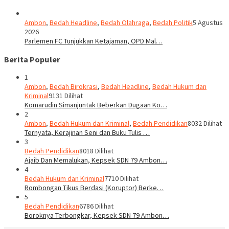
Ambon
,
Bedah Headline
,
Bedah Olahraga
,
Bedah Politik
5 Agustus
2026
Parlemen FC Tunjukkan Ketajaman, OPD Mal…
Berita Populer
1
Ambon
,
Bedah Birokrasi
,
Bedah Headline
,
Bedah Hukum dan
Kriminal
9131 Dilihat
Komarudin Simanjuntak Beberkan Dugaan Ko…
2
Ambon
,
Bedah Hukum dan Kriminal
,
Bedah Pendidikan
8032 Dilihat
Ternyata, Kerajinan Seni dan Buku Tulis …
3
Bedah Pendidikan
8018 Dilihat
Ajaib Dan Memalukan, Kepsek SDN 79 Ambon…
4
Bedah Hukum dan Kriminal
7710 Dilihat
Rombongan Tikus Berdasi (Koruptor) Berke…
5
Bedah Pendidikan
6786 Dilihat
Boroknya Terbongkar, Kepsek SDN 79 Ambon…