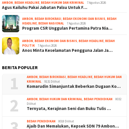
AMBON
,
BEDAH HEADLINE
,
BEDAH HUKUM DAN KRIMINAL
7 Agustus 2026
Agus Kailuhu Pakai Jabatan Palsu Untuk F…
AMBON
,
BEDAH BIROKRASI
,
BEDAH EKONOMI DAN BISNIS
,
BEDAH
HEADLINE
,
BEDAH NASIONAL
7 Agustus 2026
Program CSR Unggulan Pertamina Patra Nia…
AMBON
,
BEDAH EKONOMI DAN BISNIS
,
BEDAH HEADLINE
,
BEDAH
POLITIK
7 Agustus 2026
Anos Minta Keselamatan Pengguna Jalan Ja…
BERITA POPULER
1
AMBON
,
BEDAH BIROKRASI
,
BEDAH HEADLINE
,
BEDAH HUKUM DAN
KRIMINAL
9131 Dilihat
Komarudin Simanjuntak Beberkan Dugaan Ko…
2
AMBON
,
BEDAH HUKUM DAN KRIMINAL
,
BEDAH PENDIDIKAN
8032
Dilihat
Ternyata, Kerajinan Seni dan Buku Tulis …
3
BEDAH PENDIDIKAN
8018 Dilihat
Ajaib Dan Memalukan, Kepsek SDN 79 Ambon…