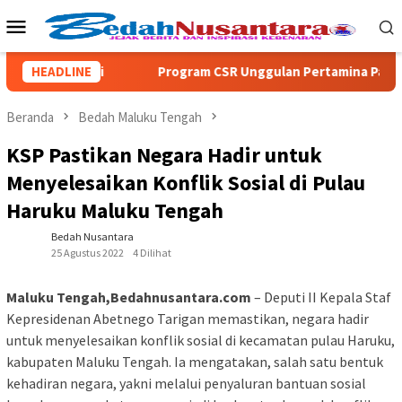
Loncat
Menu
ke
Mobile
konten
utumuri
HEADLINE
Program CSR Unggulan Pertamina Patra Niaga Re
Beranda
Bedah Maluku Tengah
KSP Pastikan Negara Hadir untuk
Menyelesaikan Konflik Sosial di Pulau
Haruku Maluku Tengah
Bedah Nusantara
25 Agustus 2022
4 Dilihat
Maluku Tengah,Bedahnusantara.com
– Deputi II Kepala Staf
Kepresidenan Abetnego Tarigan memastikan, negara hadir
untuk menyelesaikan konflik sosial di kecamatan pulau Haruku,
kabupaten Maluku Tengah. Ia mengatakan, salah satu bentuk
kehadiran negara, yakni melalui penyaluran bantuan sosial