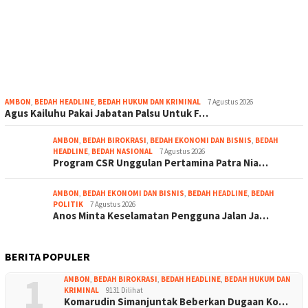
AMBON
,
BEDAH HEADLINE
,
BEDAH HUKUM DAN KRIMINAL
7 Agustus 2026
Agus Kailuhu Pakai Jabatan Palsu Untuk F…
AMBON
,
BEDAH BIROKRASI
,
BEDAH EKONOMI DAN BISNIS
,
BEDAH
HEADLINE
,
BEDAH NASIONAL
7 Agustus 2026
Program CSR Unggulan Pertamina Patra Nia…
AMBON
,
BEDAH EKONOMI DAN BISNIS
,
BEDAH HEADLINE
,
BEDAH
POLITIK
7 Agustus 2026
Anos Minta Keselamatan Pengguna Jalan Ja…
BERITA POPULER
1
AMBON
,
BEDAH BIROKRASI
,
BEDAH HEADLINE
,
BEDAH HUKUM DAN
KRIMINAL
9131 Dilihat
Komarudin Simanjuntak Beberkan Dugaan Ko…