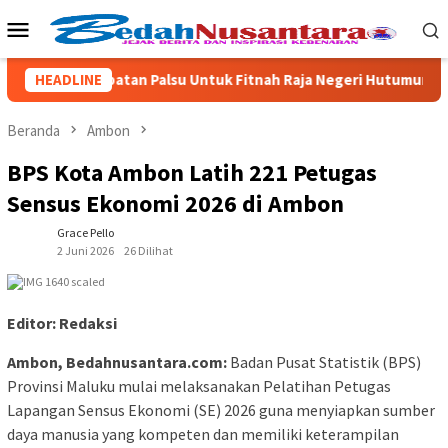
Loncat
Menu
ke
Mobile
konten
u Pakai Jabatan Palsu Untuk Fitnah Raja Negeri Hutumuri
HEADLINE
Beranda
Ambon
BPS Kota Ambon Latih 221 Petugas
Sensus Ekonomi 2026 di Ambon
Grace Pello
2 Juni 2026
26 Dilihat
Editor: Redaksi
Ambon, Bedahnusantara.com:
Badan Pusat Statistik (BPS)
Provinsi Maluku mulai melaksanakan Pelatihan Petugas
Lapangan Sensus Ekonomi (SE) 2026 guna menyiapkan sumber
daya manusia yang kompeten dan memiliki keterampilan