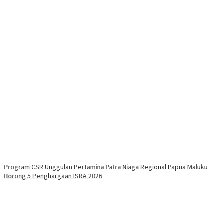
Program CSR Unggulan Pertamina Patra Niaga Regional Papua Maluku
Borong 5 Penghargaan ISRA 2026