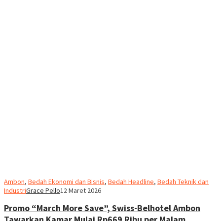
Ambon
,
Bedah Ekonomi dan Bisnis
,
Bedah Headline
,
Bedah Teknik dan
Industri
Grace Pello
12 Maret 2026
Promo “March More Save”, Swiss-Belhotel Ambon
Tawarkan Kamar Mulai Rp669 Ribu per Malam