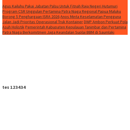
HEADLINE
Agus Kailuhu Pakai Jabatan Palsu Untuk Fitnah Raja Negeri Hutumuri
Program CSR Unggulan Pertamina Patra Niaga Regional Papua Maluku
Borong 5 Penghargaan ISRA 2026
Anos Minta Keselamatan Pengguna
Jalan Jadi Prioritas Operasional Truk Kontainer
DWP Ambon Perkuat Pola
Asuh Holistik
Pemerintah Kabupaten Kepulauan Tanimbar dan Pertamina
Patra Niaga Berkomitmen Jaga Keandalan Suplai BBM di Saumlaki
tes 123434