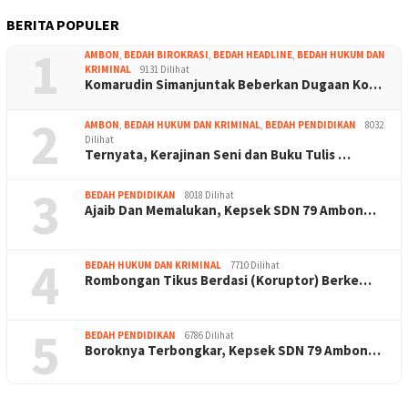
BERITA POPULER
1
AMBON
,
BEDAH BIROKRASI
,
BEDAH HEADLINE
,
BEDAH HUKUM DAN
KRIMINAL
9131 Dilihat
Komarudin Simanjuntak Beberkan Dugaan Ko…
2
AMBON
,
BEDAH HUKUM DAN KRIMINAL
,
BEDAH PENDIDIKAN
8032
Dilihat
Ternyata, Kerajinan Seni dan Buku Tulis …
3
BEDAH PENDIDIKAN
8018 Dilihat
Ajaib Dan Memalukan, Kepsek SDN 79 Ambon…
4
BEDAH HUKUM DAN KRIMINAL
7710 Dilihat
Rombongan Tikus Berdasi (Koruptor) Berke…
5
BEDAH PENDIDIKAN
6786 Dilihat
Boroknya Terbongkar, Kepsek SDN 79 Ambon…