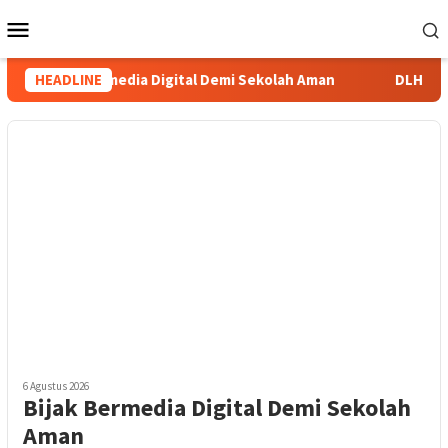
Loncat
Menu
ke
Mobile
konten
Bijak Bermedia Digital Demi Sekolah Aman
HEADLINE
DLHP Ambo
6 Agustus 2026
Bijak Bermedia Digital Demi Sekolah
Aman