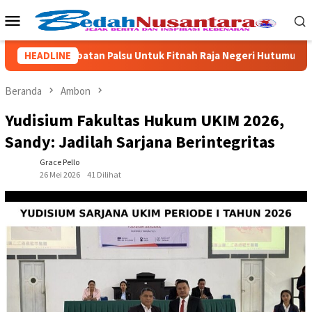
Loncat
Menu
ke
Mobile
konten
akai Jabatan Palsu Untuk Fitnah Raja Negeri Hutumuri
HEADLINE
Pr
Beranda
Ambon
Yudisium Fakultas Hukum UKIM 2026,
Sandy: Jadilah Sarjana Berintegritas
Grace Pello
26 Mei 2026
41 Dilihat