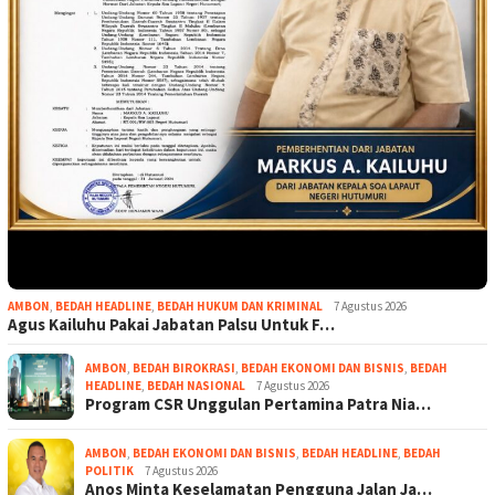
AMBON
,
BEDAH HEADLINE
,
BEDAH HUKUM DAN KRIMINAL
7 Agustus 2026
Agus Kailuhu Pakai Jabatan Palsu Untuk F…
AMBON
,
BEDAH BIROKRASI
,
BEDAH EKONOMI DAN BISNIS
,
BEDAH
HEADLINE
,
BEDAH NASIONAL
7 Agustus 2026
Program CSR Unggulan Pertamina Patra Nia…
AMBON
,
BEDAH EKONOMI DAN BISNIS
,
BEDAH HEADLINE
,
BEDAH
POLITIK
7 Agustus 2026
Anos Minta Keselamatan Pengguna Jalan Ja…