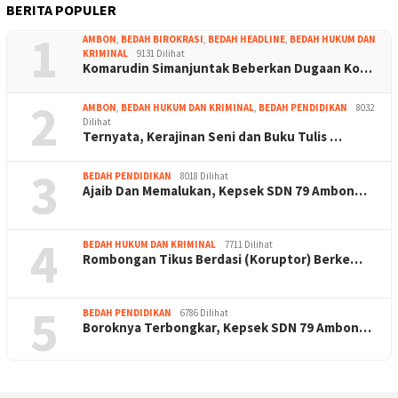
BERITA POPULER
1
AMBON
,
BEDAH BIROKRASI
,
BEDAH HEADLINE
,
BEDAH HUKUM DAN
KRIMINAL
9131 Dilihat
Komarudin Simanjuntak Beberkan Dugaan Ko…
2
AMBON
,
BEDAH HUKUM DAN KRIMINAL
,
BEDAH PENDIDIKAN
8032
Dilihat
Ternyata, Kerajinan Seni dan Buku Tulis …
3
BEDAH PENDIDIKAN
8018 Dilihat
Ajaib Dan Memalukan, Kepsek SDN 79 Ambon…
4
BEDAH HUKUM DAN KRIMINAL
7711 Dilihat
Rombongan Tikus Berdasi (Koruptor) Berke…
5
BEDAH PENDIDIKAN
6786 Dilihat
Boroknya Terbongkar, Kepsek SDN 79 Ambon…