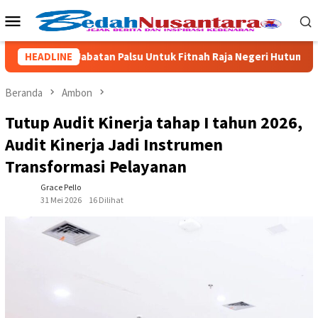
Loncat
Menu
ke
Mobile
konten
 Pakai Jabatan Palsu Untuk Fitnah Raja Negeri Hutumuri
HEADLINE
Beranda
Ambon
Tutup Audit Kinerja tahap I tahun 2026,
Audit Kinerja Jadi Instrumen
Transformasi Pelayanan
Grace Pello
31 Mei 2026
16 Dilihat