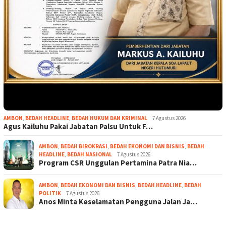
AMBON
,
BEDAH HEADLINE
,
BEDAH HUKUM DAN KRIMINAL
7 Agustus 2026
Agus Kailuhu Pakai Jabatan Palsu Untuk F…
AMBON
,
BEDAH BIROKRASI
,
BEDAH EKONOMI DAN BISNIS
,
BEDAH
HEADLINE
,
BEDAH NASIONAL
7 Agustus 2026
Program CSR Unggulan Pertamina Patra Nia…
AMBON
,
BEDAH EKONOMI DAN BISNIS
,
BEDAH HEADLINE
,
BEDAH
POLITIK
7 Agustus 2026
Anos Minta Keselamatan Pengguna Jalan Ja…