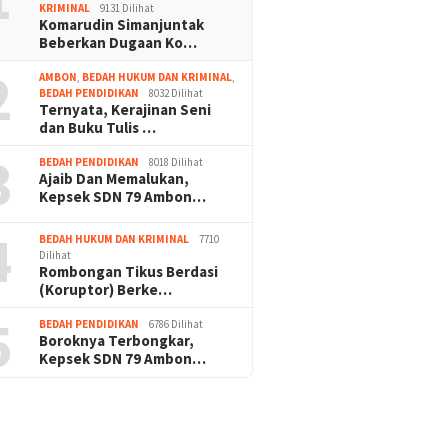
KRIMINAL
9131 Dilihat
Komarudin Simanjuntak
Beberkan Dugaan Ko…
2
AMBON
,
BEDAH HUKUM DAN KRIMINAL
,
BEDAH PENDIDIKAN
8032 Dilihat
Ternyata, Kerajinan Seni
dan Buku Tulis …
3
BEDAH PENDIDIKAN
8018 Dilihat
Ajaib Dan Memalukan,
Kepsek SDN 79 Ambon…
4
BEDAH HUKUM DAN KRIMINAL
7710
Dilihat
Rombongan Tikus Berdasi
(Koruptor) Berke…
5
BEDAH PENDIDIKAN
6786 Dilihat
Boroknya Terbongkar,
Kepsek SDN 79 Ambon…