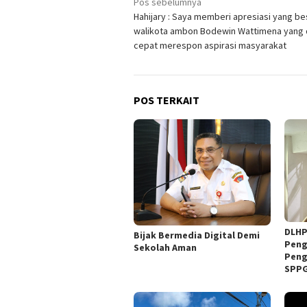
Navigasi
Pos sebelumnya
Hahijary : Saya memberi apresiasi yang be
pos
walikota ambon Bodewin Wattimena yang
cepat merespon aspirasi masyarakat
POS TERKAIT
DLHP
Bijak Bermedia Digital Demi
Peng
Sekolah Aman
Peng
SPP