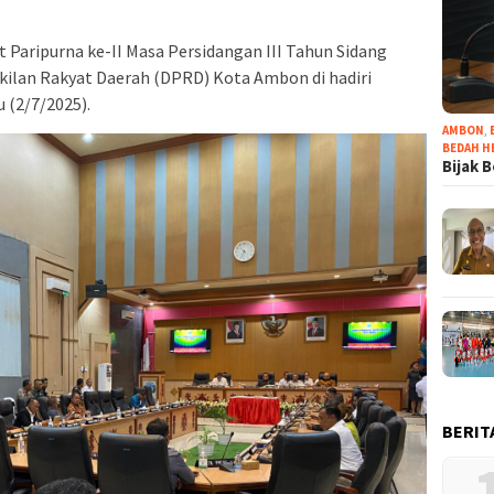
Paripurna ke-II Masa Persidangan III Tahun Sidang
kilan Rakyat Daerah (DPRD) Kota Ambon di hadiri
 (2/7/2025).
AMBON
,
BEDAH H
Bijak 
BERIT