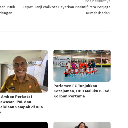
Pos berikutnya
sar untuk
Tepati Janji Walikota Bayarkan Insentif Para Penjaga
 dengan
Rumah Ibadah
Parlemen FC Tunjukkan
Ketajaman, OPD Maluku B Jadi
Korban Pertama
 Ambon Perketat
awasan IPAL dan
elolaan Sampah di Dua
G