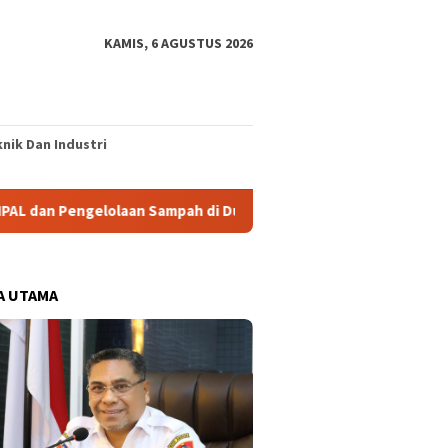
KAMIS, 6 AGUSTUS 2026
nik Dan Industri
elolaan Sampah di Dua SPPG
Parlemen FC Tunjukkan Ket
A UTAMA