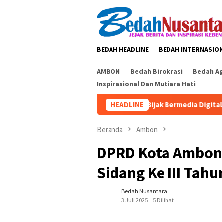
Loncat
ke
konten
BEDAH HEADLINE
BEDAH INTERNASIO
AMBON
Bedah Birokrasi
Bedah A
Inspirasional Dan Mutiara Hati
Bijak Bermedia Digital Demi Sekol
HEADLINE
Beranda
Ambon
DPRD Kota Ambon 
Sidang Ke III Tahu
Bedah Nusantara
3 Juli 2025
5 Dilihat