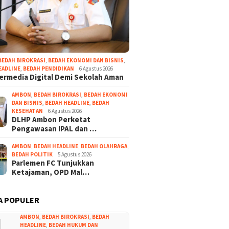
BEDAH BIROKRASI
,
BEDAH EKONOMI DAN BISNIS
,
EADLINE
,
BEDAH PENDIDIKAN
6 Agustus 2026
Bermedia Digital Demi Sekolah Aman
AMBON
,
BEDAH BIROKRASI
,
BEDAH EKONOMI
DAN BISNIS
,
BEDAH HEADLINE
,
BEDAH
KESEHATAN
6 Agustus 2026
DLHP Ambon Perketat
Pengawasan IPAL dan …
AMBON
,
BEDAH HEADLINE
,
BEDAH OLAHRAGA
,
BEDAH POLITIK
5 Agustus 2026
Parlemen FC Tunjukkan
Ketajaman, OPD Mal…
A POPULER
1
AMBON
,
BEDAH BIROKRASI
,
BEDAH
HEADLINE
,
BEDAH HUKUM DAN