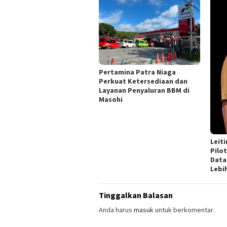
Pertamina Patra Niaga
Perkuat Ketersediaan dan
Layanan Penyaluran BBM di
Masohi
Leit
Pilot
Data
Lebi
Tinggalkan Balasan
Anda harus
masuk
untuk berkomentar.