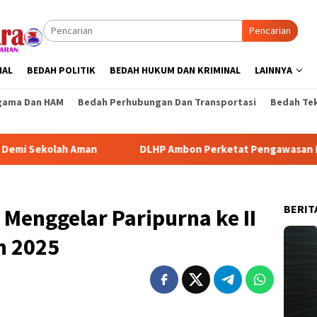
Pencarian
NAL
BEDAH POLITIK
BEDAH HUKUM DAN KRIMINAL
LAINNYA
gama Dan HAM
Bedah Perhubungan Dan Transportasi
Bedah Tek
ah Aman
DLHP Ambon Perketat Pengawasan IPAL dan Peng
BERIT
Menggelar Paripurna ke II
n 2025