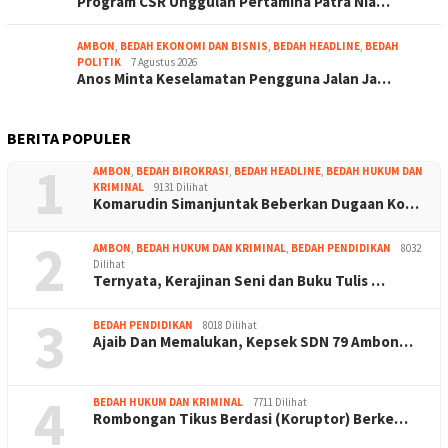
Program CSR Unggulan Pertamina Patra Nia…
AMBON
,
BEDAH EKONOMI DAN BISNIS
,
BEDAH HEADLINE
,
BEDAH
POLITIK
7 Agustus 2026
Anos Minta Keselamatan Pengguna Jalan Ja…
BERITA POPULER
1
AMBON
,
BEDAH BIROKRASI
,
BEDAH HEADLINE
,
BEDAH HUKUM DAN
KRIMINAL
9131 Dilihat
Komarudin Simanjuntak Beberkan Dugaan Ko…
2
AMBON
,
BEDAH HUKUM DAN KRIMINAL
,
BEDAH PENDIDIKAN
8032
Dilihat
Ternyata, Kerajinan Seni dan Buku Tulis …
3
BEDAH PENDIDIKAN
8018 Dilihat
Ajaib Dan Memalukan, Kepsek SDN 79 Ambon…
4
BEDAH HUKUM DAN KRIMINAL
7711 Dilihat
Rombongan Tikus Berdasi (Koruptor) Berke…