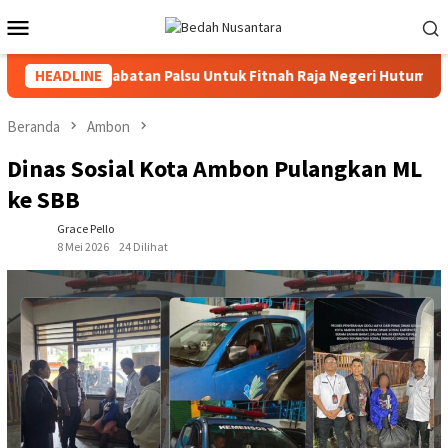
Loncat
Menu
ke
Mobile
konten
luhu Pakai Jabatan Palsu Untuk Fitnah Raja Negeri Hutumuri
HEADLINE
Beranda
Ambon
Dinas Sosial Kota Ambon Pulangkan ML
ke SBB
Grace Pello
8 Mei 2026
24 Dilihat