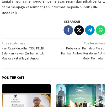
lanjutan guna memperoleh penjelasan resmi dari pihak terkait,
demi menjaga keseimbangan informasi kepada publik.
(BN
Redaksi)
SEBARKAN
Navigasi
Pos sebelumnya
Pos berikutnya
Hari Raya Iduladha, TJSL PELNI
Kebakaran Rumah di Passo,
pos
Salurkan Hewan Qurban untuk
Damkar Ambon Kerahkan 4 Unit
Masyarakat Wilayah Ambon.
Mobil Pemadam
POS TERKAIT