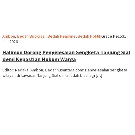
Ambon
,
Bedah Birokrasi
,
Bedah Headline
,
Bedah Politik
Grace Pello
31
Juli 2026
Halimun Dorong Penyelesaian Sengketa Tanjung Sial
demi Kepastian Hukum Warga
Editor: Redaksi Ambon, Bedahnusantara.com: Penyelesaian sengketa
wilayah di kawasan Tanjung Sial dinilai tidak bisa lagi […]