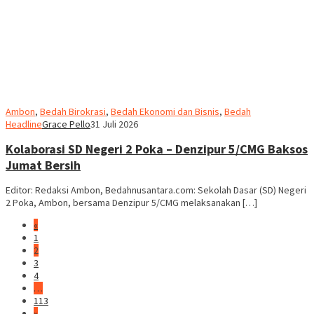
Ambon
,
Bedah Birokrasi
,
Bedah Ekonomi dan Bisnis
,
Bedah
Headline
Grace Pello
31 Juli 2026
Kolaborasi SD Negeri 2 Poka – Denzipur 5/CMG Baksos
Jumat Bersih
Editor: Redaksi Ambon, Bedahnusantara.com: Sekolah Dasar (SD) Negeri
2 Poka, Ambon, bersama Denzipur 5/CMG melaksanakan […]
«
1
2
3
4
…
113
»