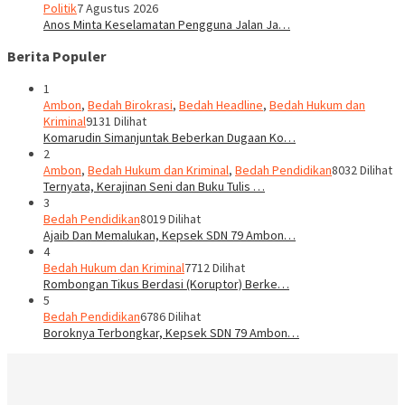
Politik
7 Agustus 2026
Anos Minta Keselamatan Pengguna Jalan Ja…
Berita Populer
1
Ambon
,
Bedah Birokrasi
,
Bedah Headline
,
Bedah Hukum dan
Kriminal
9131 Dilihat
Komarudin Simanjuntak Beberkan Dugaan Ko…
2
Ambon
,
Bedah Hukum dan Kriminal
,
Bedah Pendidikan
8032 Dilihat
Ternyata, Kerajinan Seni dan Buku Tulis …
3
Bedah Pendidikan
8019 Dilihat
Ajaib Dan Memalukan, Kepsek SDN 79 Ambon…
4
Bedah Hukum dan Kriminal
7712 Dilihat
Rombongan Tikus Berdasi (Koruptor) Berke…
5
Bedah Pendidikan
6786 Dilihat
Boroknya Terbongkar, Kepsek SDN 79 Ambon…