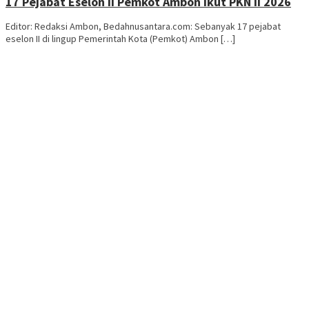
17 Pejabat Eselon II Pemkot Ambon Ikut PKN II 2026
Editor: Redaksi Ambon, Bedahnusantara.com: Sebanyak 17 pejabat
eselon II di lingup Pemerintah Kota (Pemkot) Ambon […]