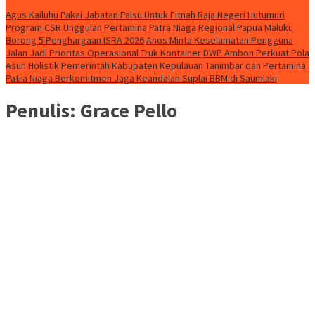
HEADLINE
Agus Kailuhu Pakai Jabatan Palsu Untuk Fitnah Raja Negeri Hutumuri
Program CSR Unggulan Pertamina Patra Niaga Regional Papua Maluku
Borong 5 Penghargaan ISRA 2026
Anos Minta Keselamatan Pengguna
Jalan Jadi Prioritas Operasional Truk Kontainer
DWP Ambon Perkuat Pola
Asuh Holistik
Pemerintah Kabupaten Kepulauan Tanimbar dan Pertamina
Patra Niaga Berkomitmen Jaga Keandalan Suplai BBM di Saumlaki
Penulis:
Grace Pello