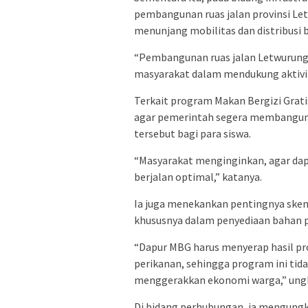
pembangunan ruas jalan provinsi Let
menunjang mobilitas dan distribusi b
“Pembangunan ruas jalan Letwurung–
masyarakat dalam mendukung aktivit
Terkait program Makan Bergizi Gra
agar pemerintah segera membangun
tersebut bagi para siswa.
“Masyarakat menginginkan, agar dap
berjalan optimal,” katanya.
Ia juga menekankan pentingnya ske
khususnya dalam penyediaan bahan 
“Dapur MBG harus menyerap hasil pr
perikanan, sehingga program ini tida
menggerakkan ekonomi warga,” ung
Di bidang perhubungan, ia mengungk