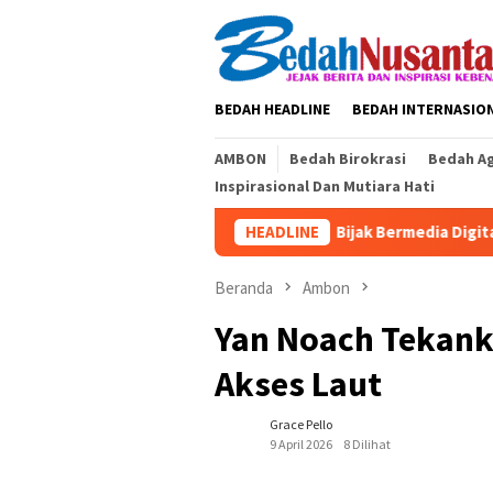
Loncat
ke
konten
BEDAH HEADLINE
BEDAH INTERNASIO
AMBON
Bedah Birokrasi
Bedah A
Inspirasional Dan Mutiara Hati
Bijak Bermedia Digital Demi Sekol
HEADLINE
Beranda
Ambon
Yan Noach Tekank
Akses Laut
Grace Pello
9 April 2026
8 Dilihat