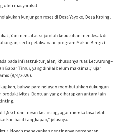
g oleh masyarakat.
elakukan kunjungan reses di Desa Yayoke, Desa Kroing,
akat, Yan mencatat sejumlah kebutuhan mendesak di
rhubungan, serta pelaksanaan program Makan Bergizi
ada pada infrastruktur jalan, khususnya ruas Letwurung–
yah Babar Timur, yang dinilai belum maksimal,” ujar
amis (9/4/2026).
ngkapkan, bahwa para nelayan membutuhkan dukungan
produktivitas. Bantuan yang diharapkan antara lain
inting.
 1,5 GT dan mesin ketinting, agar mereka bisa lebih
tkan hasil tangkapan,” jelasnya.
ruktur, Noach menekankan pentingnya percepatan