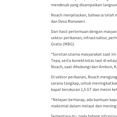
mendesak yang disampaikan langsun
Noach menjelaskan, bahwa ia telah m
dan Desa Manuweri.
Dari hasil pertemuan dengan masyar
sektor perikanan, infrastruktur, pe
Gratis (MBG).
“Sorotan utama masyarakat saat ini 
Tepa, serta konektivitas laut di wila
Noach, saat dihubungi dari Ambon, K
Di sektor perikanan, Noach mengu
sarana tangkap, untuk meningkatkan 
kapal berukuran 1,5 GT dan mesin ket
“Nelayan berharap, ada bantuan kapal
maksimal dalam melaut dan meningka
Sementara itu, pada bidang infrast