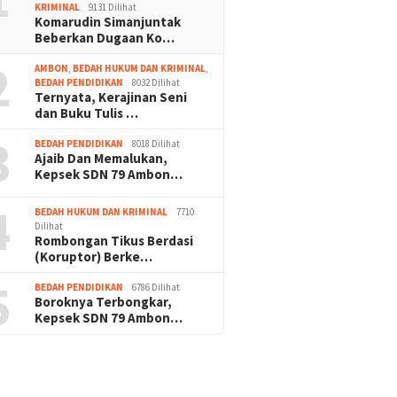
KRIMINAL
9131 Dilihat
Komarudin Simanjuntak
Beberkan Dugaan Ko…
2
AMBON
,
BEDAH HUKUM DAN KRIMINAL
,
BEDAH PENDIDIKAN
8032 Dilihat
Ternyata, Kerajinan Seni
dan Buku Tulis …
3
BEDAH PENDIDIKAN
8018 Dilihat
Ajaib Dan Memalukan,
Kepsek SDN 79 Ambon…
4
BEDAH HUKUM DAN KRIMINAL
7710
Dilihat
Rombongan Tikus Berdasi
(Koruptor) Berke…
5
BEDAH PENDIDIKAN
6786 Dilihat
Boroknya Terbongkar,
Kepsek SDN 79 Ambon…