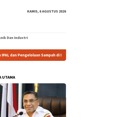
KAMIS, 6 AGUSTUS 2026
nik Dan Industri
elolaan Sampah di Dua SPPG
Parlemen FC Tunjukkan Ket
A UTAMA