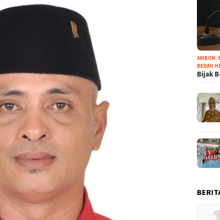
AMBON
,
BEDAH H
Bijak 
BERIT