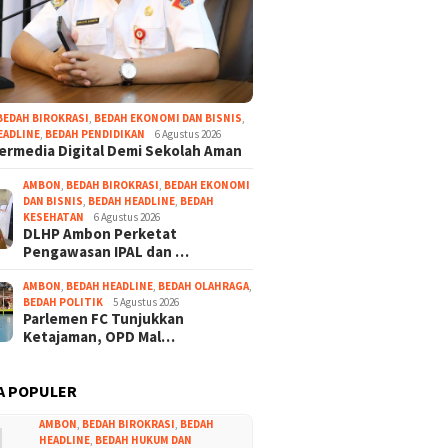
BEDAH BIROKRASI
,
BEDAH EKONOMI DAN BISNIS
,
EADLINE
,
BEDAH PENDIDIKAN
6 Agustus 2026
Bermedia Digital Demi Sekolah Aman
AMBON
,
BEDAH BIROKRASI
,
BEDAH EKONOMI
DAN BISNIS
,
BEDAH HEADLINE
,
BEDAH
KESEHATAN
6 Agustus 2026
DLHP Ambon Perketat
Pengawasan IPAL dan …
AMBON
,
BEDAH HEADLINE
,
BEDAH OLAHRAGA
,
BEDAH POLITIK
5 Agustus 2026
Parlemen FC Tunjukkan
Ketajaman, OPD Mal…
A POPULER
1
AMBON
,
BEDAH BIROKRASI
,
BEDAH
HEADLINE
,
BEDAH HUKUM DAN