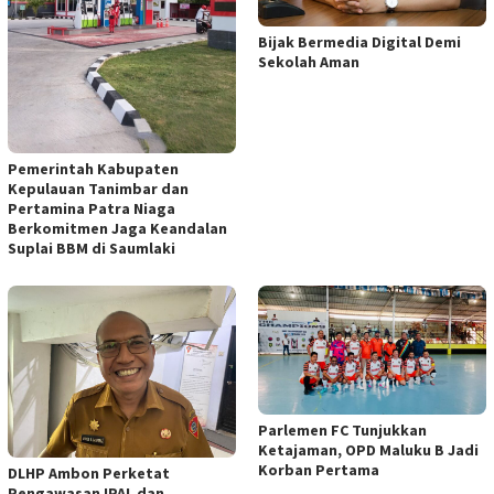
Bijak Bermedia Digital Demi
Sekolah Aman
Pemerintah Kabupaten
Kepulauan Tanimbar dan
Pertamina Patra Niaga
Berkomitmen Jaga Keandalan
Suplai BBM di Saumlaki
Parlemen FC Tunjukkan
Ketajaman, OPD Maluku B Jadi
Korban Pertama
DLHP Ambon Perketat
Pengawasan IPAL dan