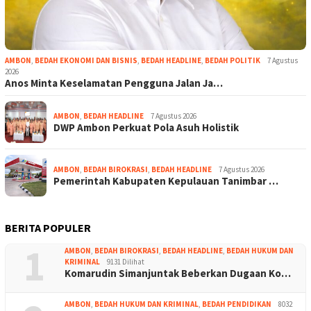
AMBON
,
BEDAH EKONOMI DAN BISNIS
,
BEDAH HEADLINE
,
BEDAH POLITIK
7 Agustus
2026
Anos Minta Keselamatan Pengguna Jalan Ja…
AMBON
,
BEDAH HEADLINE
7 Agustus 2026
DWP Ambon Perkuat Pola Asuh Holistik
AMBON
,
BEDAH BIROKRASI
,
BEDAH HEADLINE
7 Agustus 2026
Pemerintah Kabupaten Kepulauan Tanimbar …
BERITA POPULER
1
AMBON
,
BEDAH BIROKRASI
,
BEDAH HEADLINE
,
BEDAH HUKUM DAN
KRIMINAL
9131 Dilihat
Komarudin Simanjuntak Beberkan Dugaan Ko…
AMBON
,
BEDAH HUKUM DAN KRIMINAL
,
BEDAH PENDIDIKAN
8032