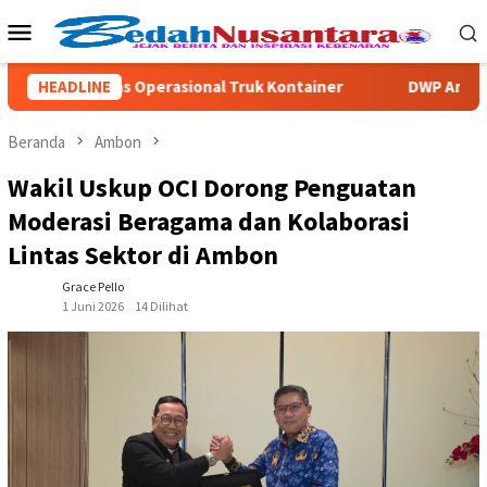
Loncat
Menu
ke
Mobile
konten
i Prioritas Operasional Truk Kontainer
HEADLINE
DWP Ambon Perku
Beranda
Ambon
Wakil Uskup OCI Dorong Penguatan
Moderasi Beragama dan Kolaborasi
Lintas Sektor di Ambon
Grace Pello
1 Juni 2026
14 Dilihat