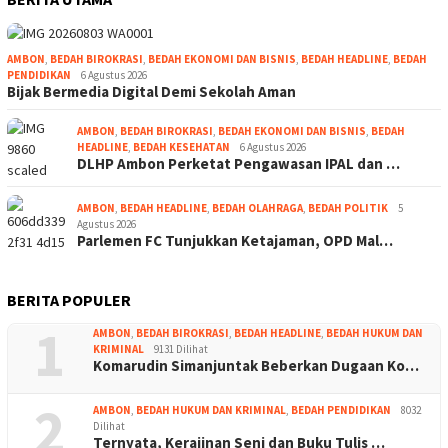
AMBON
,
BEDAH BIROKRASI
,
BEDAH EKONOMI DAN BISNIS
,
BEDAH HEADLINE
,
BEDAH
PENDIDIKAN
6 Agustus 2026
Bijak Bermedia Digital Demi Sekolah Aman
AMBON
,
BEDAH BIROKRASI
,
BEDAH EKONOMI DAN BISNIS
,
BEDAH
HEADLINE
,
BEDAH KESEHATAN
6 Agustus 2026
DLHP Ambon Perketat Pengawasan IPAL dan …
AMBON
,
BEDAH HEADLINE
,
BEDAH OLAHRAGA
,
BEDAH POLITIK
5
Agustus 2026
Parlemen FC Tunjukkan Ketajaman, OPD Mal…
BERITA POPULER
1
AMBON
,
BEDAH BIROKRASI
,
BEDAH HEADLINE
,
BEDAH HUKUM DAN
KRIMINAL
9131 Dilihat
Komarudin Simanjuntak Beberkan Dugaan Ko…
2
AMBON
,
BEDAH HUKUM DAN KRIMINAL
,
BEDAH PENDIDIKAN
8032
Dilihat
Ternyata, Kerajinan Seni dan Buku Tulis …