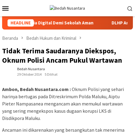
Loncat
Menu
ke
Mobile
konten
Bijak Bermedia Digital Demi Sekolah Aman
HEADLINE
DLHP Ambon Pe
Beranda
Bedah Hukum dan Kriminal
Tidak Terima Saudaranya Diekspos,
Oknum Polisi Ancam Pukul Wartawan
Bedah Nusantara
29 Oktober 2014
5 Dilihat
Ambon, Bedah Nusantara.com :
Oknum Polisi yang sehari
harinya bertugas pada Ditreskrimum Polda Maluku, Aiptu
Pieter Nampasanea mengancam akan memukul wartawan
yang sering mengekspos kasus dugaan korupsi LKS di
Disdikpora Maluku.
Ancaman ini dikarenakan yang bersangkutan tak menerima