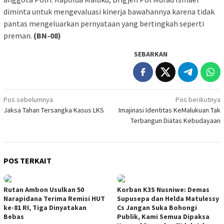
diminta untuk mengevaluasi kinerja bawahannya karena tidak
pantas mengeluarkan pernyataan yang bertingkah seperti
preman.
(BN-08)
SEBARKAN
Navigasi
Pos sebelumnya
Pos berikutnya
Jaksa Tahan Tersangka Kasus LKS
Imajinasi Identitas KeMalukuan Tak
pos
Terbangun Diatas Kebudayaan
POS TERKAIT
Rutan Ambon Usulkan 50
Korban K3S Nusniwe: Demas
Narapidana Terima Remisi HUT
Supusepa dan Helda Matulessy
ke-81 RI, Tiga Dinyatakan
Cs Jangan Suka Bohongi
Bebas
Publik, Kami Semua Dipaksa