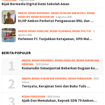
PENDIDIKAN
6 Agustus 2026
Bijak Bermedia Digital Demi Sekolah Aman
AMBON
,
BEDAH BIROKRASI
,
BEDAH EKONOMI DAN BISNIS
,
BEDAH
HEADLINE
,
BEDAH KESEHATAN
6 Agustus 2026
DLHP Ambon Perketat Pengawasan IPAL dan …
AMBON
,
BEDAH HEADLINE
,
BEDAH OLAHRAGA
,
BEDAH POLITIK
5
Agustus 2026
Parlemen FC Tunjukkan Ketajaman, OPD Mal…
BERITA POPULER
1
AMBON
,
BEDAH BIROKRASI
,
BEDAH HEADLINE
,
BEDAH HUKUM DAN
KRIMINAL
9131 Dilihat
Komarudin Simanjuntak Beberkan Dugaan Ko…
2
AMBON
,
BEDAH HUKUM DAN KRIMINAL
,
BEDAH PENDIDIKAN
8032
Dilihat
Ternyata, Kerajinan Seni dan Buku Tulis …
3
BEDAH PENDIDIKAN
8018 Dilihat
Ajaib Dan Memalukan, Kepsek SDN 79 Ambon…