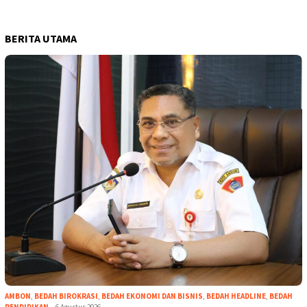
BERITA UTAMA
AMBON
,
BEDAH BIROKRASI
,
BEDAH EKONOMI DAN BISNIS
,
BEDAH HEADLINE
,
BEDAH