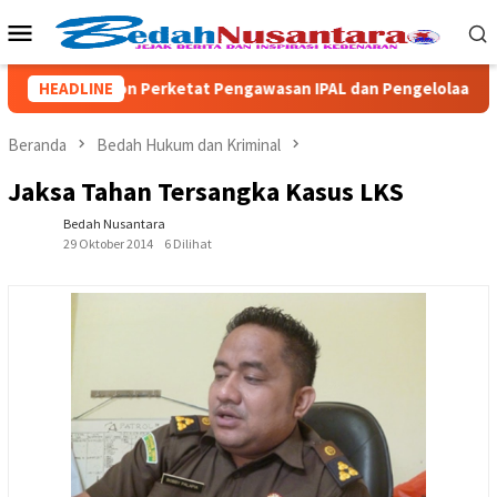
Loncat
Menu
ke
Mobile
konten
HP Ambon Perketat Pengawasan IPAL dan Pengelolaan Sampah d
HEADLINE
Beranda
Bedah Hukum dan Kriminal
Jaksa Tahan Tersangka Kasus LKS
Bedah Nusantara
29 Oktober 2014
6 Dilihat