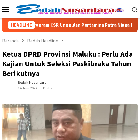
Loncat
Menu
ke
Mobile
konten
HEADLINE
Program CSR Unggulan Pertamina Patra Niaga Regional Pa
Beranda
Bedah Headline
Ketua DPRD Provinsi Maluku : Perlu Ada
Kajian Untuk Seleksi Paskibraka Tahun
Berikutnya
Bedah Nusantara
14 Juni 2024
3 Dilihat