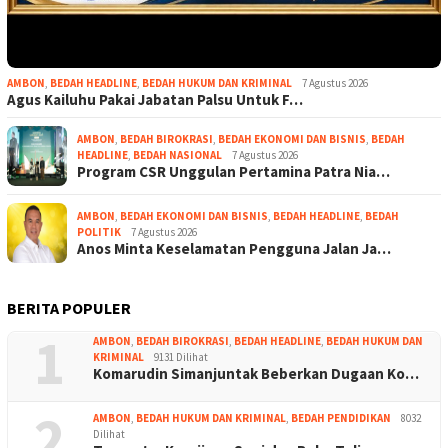
AMBON
,
BEDAH HEADLINE
,
BEDAH HUKUM DAN KRIMINAL
7 Agustus 2026
Agus Kailuhu Pakai Jabatan Palsu Untuk F…
AMBON
,
BEDAH BIROKRASI
,
BEDAH EKONOMI DAN BISNIS
,
BEDAH
HEADLINE
,
BEDAH NASIONAL
7 Agustus 2026
Program CSR Unggulan Pertamina Patra Nia…
AMBON
,
BEDAH EKONOMI DAN BISNIS
,
BEDAH HEADLINE
,
BEDAH
POLITIK
7 Agustus 2026
Anos Minta Keselamatan Pengguna Jalan Ja…
BERITA POPULER
1
AMBON
,
BEDAH BIROKRASI
,
BEDAH HEADLINE
,
BEDAH HUKUM DAN
KRIMINAL
9131 Dilihat
Komarudin Simanjuntak Beberkan Dugaan Ko…
2
AMBON
,
BEDAH HUKUM DAN KRIMINAL
,
BEDAH PENDIDIKAN
8032
Dilihat