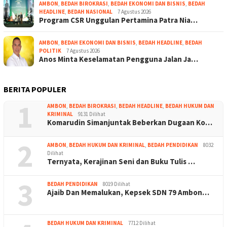
AMBON
,
BEDAH BIROKRASI
,
BEDAH EKONOMI DAN BISNIS
,
BEDAH
HEADLINE
,
BEDAH NASIONAL
7 Agustus 2026
Program CSR Unggulan Pertamina Patra Nia…
AMBON
,
BEDAH EKONOMI DAN BISNIS
,
BEDAH HEADLINE
,
BEDAH
POLITIK
7 Agustus 2026
Anos Minta Keselamatan Pengguna Jalan Ja…
BERITA POPULER
1
AMBON
,
BEDAH BIROKRASI
,
BEDAH HEADLINE
,
BEDAH HUKUM DAN
KRIMINAL
9131 Dilihat
Komarudin Simanjuntak Beberkan Dugaan Ko…
2
AMBON
,
BEDAH HUKUM DAN KRIMINAL
,
BEDAH PENDIDIKAN
8032
Dilihat
Ternyata, Kerajinan Seni dan Buku Tulis …
3
BEDAH PENDIDIKAN
8019 Dilihat
Ajaib Dan Memalukan, Kepsek SDN 79 Ambon…
BEDAH HUKUM DAN KRIMINAL
7712 Dilihat