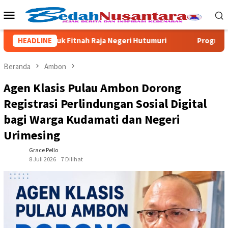
Loncat
Menu
ke
Mobile
konten
lsu Untuk Fitnah Raja Negeri Hutumuri
HEADLINE
Program CSR Unggu
Beranda
Ambon
Agen Klasis Pulau Ambon Dorong
Registrasi Perlindungan Sosial Digital
bagi Warga Kudamati dan Negeri
Urimesing
Grace Pello
8 Juli 2026
7 Dilihat