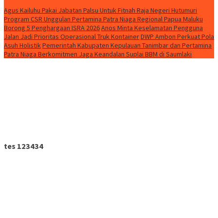
HEADLINE
Agus Kailuhu Pakai Jabatan Palsu Untuk Fitnah Raja Negeri Hutumuri
Program CSR Unggulan Pertamina Patra Niaga Regional Papua Maluku
Borong 5 Penghargaan ISRA 2026
Anos Minta Keselamatan Pengguna
Jalan Jadi Prioritas Operasional Truk Kontainer
DWP Ambon Perkuat Pola
Asuh Holistik
Pemerintah Kabupaten Kepulauan Tanimbar dan Pertamina
Patra Niaga Berkomitmen Jaga Keandalan Suplai BBM di Saumlaki
tes 123434