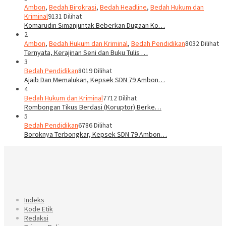
Ambon
,
Bedah Birokrasi
,
Bedah Headline
,
Bedah Hukum dan
Kriminal
9131 Dilihat
Komarudin Simanjuntak Beberkan Dugaan Ko…
2
Ambon
,
Bedah Hukum dan Kriminal
,
Bedah Pendidikan
8032 Dilihat
Ternyata, Kerajinan Seni dan Buku Tulis …
3
Bedah Pendidikan
8019 Dilihat
Ajaib Dan Memalukan, Kepsek SDN 79 Ambon…
4
Bedah Hukum dan Kriminal
7712 Dilihat
Rombongan Tikus Berdasi (Koruptor) Berke…
5
Bedah Pendidikan
6786 Dilihat
Boroknya Terbongkar, Kepsek SDN 79 Ambon…
Indeks
Kode Etik
Redaksi