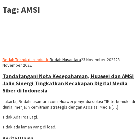
Tag:
AMSI
Bedah Teknik dan Industri
Bedah Nusantara
23 November 2022
23
November 2022
Tandatangani Nota Kesepahaman, Huawei dan AMSI
Jalin Sinergi Tingkatkan Kecakapan Digital Media
Siber di Indonesia
Jakarta, Bedahnusantara.com: Huawei penyedia solusi TIK terkemuka di
dunia, menjalin kemitraan strategis dengan Asosiasi Media […]
Tidak Ada Pos Lagi.
Tidak ada laman yang di load.
Berita Utama