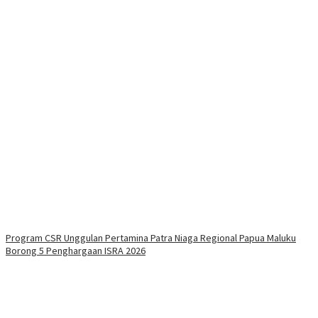
Program CSR Unggulan Pertamina Patra Niaga Regional Papua Maluku
Borong 5 Penghargaan ISRA 2026