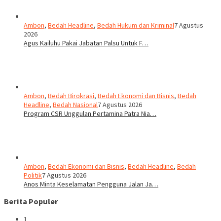
Ambon
,
Bedah Headline
,
Bedah Hukum dan Kriminal
7 Agustus
2026
Agus Kailuhu Pakai Jabatan Palsu Untuk F…
Ambon
,
Bedah Birokrasi
,
Bedah Ekonomi dan Bisnis
,
Bedah
Headline
,
Bedah Nasional
7 Agustus 2026
Program CSR Unggulan Pertamina Patra Nia…
Ambon
,
Bedah Ekonomi dan Bisnis
,
Bedah Headline
,
Bedah
Politik
7 Agustus 2026
Anos Minta Keselamatan Pengguna Jalan Ja…
Berita Populer
1